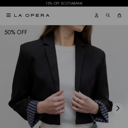
15% OFF SCOTIABANK

NOTIFICARME
50