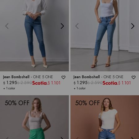
Jean Bombshell -
ONE 5 ONE
Jean Bombshell -
ONE 5 ONE
1.295
2.590
1.295
2.590
1.101
1.101
$
$
$
$
$
$
+ 1 color
+ 1 color
50
50