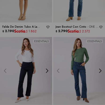
Falda De Denim Tubo A La
Jean Bootcut Con Cinto -
ONE 5
Rodilla -
2.190
ONE 5 ONE
ONE
2.790
1.862
2.372
$
$
$
$