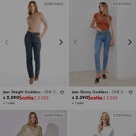
Jean Straight Goddess -
ONE 5
Jean Skinny Goddess -
ONE 5
ONE
2.390
ONE
2.390
2.032
2.032
$
$
$
$
+ 1 color
+ 1 color