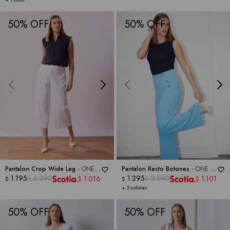
50
50
Pantalon Crop Wide Leg -
ONE 5
Pantalon Recto Botones -
ONE 5
ONE
1.195
2.390
ONE
1.295
2.590
1.016
1.101
$
$
$
$
$
$
+ 2 colores
50
50