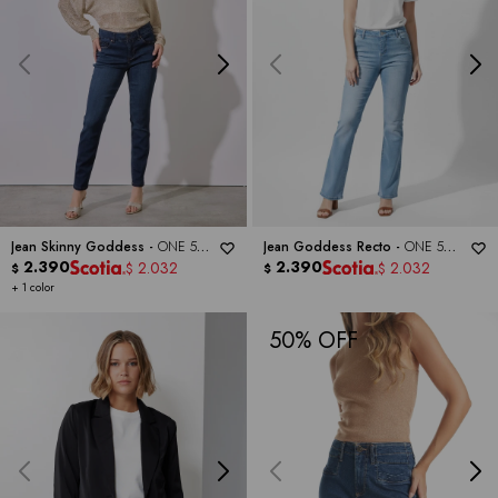
Jean Skinny Goddess -
ONE 5
Jean Goddess Recto -
ONE 5
ONE
2.390
ONE
2.390
2.032
2.032
$
$
$
$
+ 1 color
50