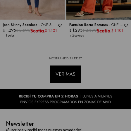
Jean Skinny Seamless -
ONE 5
Pantalon Recto Botones -
ONE 5
ONE
1.295
2.590
ONE
1.295
2.590
1.101
1.101
$
$
$
$
$
$
+ 1 color
+ 2 colores
MOSTRANDO
24
DE
37
VER MÁS
Newsletter
¡Suscribite y recibí todas nuestras novedades!