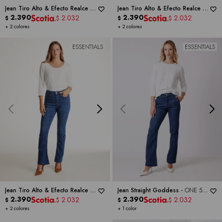
Jean Tiro Alto & Efecto Realce -
Jean Tiro Alto & Efecto Realce -
ONE 5 ONE
2.390
ONE 5 ONE
2.390
2.032
2.032
$
$
$
$
+ 2 colores
+ 2 colores
Jean Tiro Alto & Efecto Realce -
Jean Straight Goddess -
ONE 5
ONE 5 ONE
2.390
ONE
2.390
2.032
2.032
$
$
$
$
+ 2 colores
+ 1 color