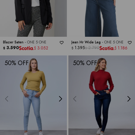
Blazer Saten -
ONE 5 ONE
Jean Hr Wide Leg -
ONE 5 ONE
3.590
1.395
2.790
3.052
1.186
$
$
$
$
$
50
50