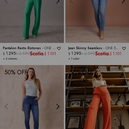
Pantalon Recto Botones -
ONE 5
Jean Skinny Seamless -
ONE 5
ONE
1.295
2.590
ONE
1.295
2.590
1.101
1.101
$
$
$
$
$
$
+ 2 colores
+ 1 color
50
50