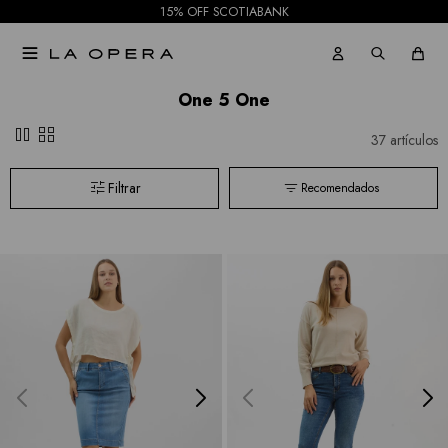
15% OFF SCOTIABANK

One 5 One
pause
grid_view
37 artículos
Recomendados