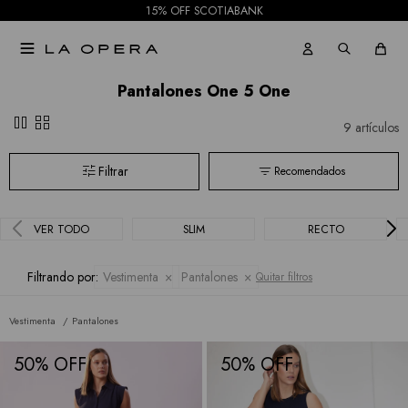
15% OFF SCOTIABANK

Pantalones One 5 One
pause
grid_view
9 artículos
Recomendados
VER TODO
SLIM
RECTO
Filtrando por:
Vestimenta
Pantalones
Quitar filtros
Vestimenta
Pantalones
50
50