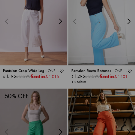
Pantalon Crop Wide Leg -
ONE 5
Pantalon Recto Botones -
ONE 5
ONE
1.195
2.390
ONE
1.295
2.590
1.016
1.101
$
$
$
$
$
$
+ 2 colores
50
50