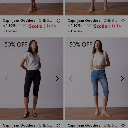
Capri Jean Goddess -
ONE 5
Capri Jean Goddess -
ONE 5
ONE
1.195
2.390
ONE
1.195
2.390
1.016
1.016
$
$
$
$
$
$
+ 4 colores
+ 4 colores
50
50
Capri Jean Goddess -
ONE 5
Capri Jean Goddess -
ONE 5