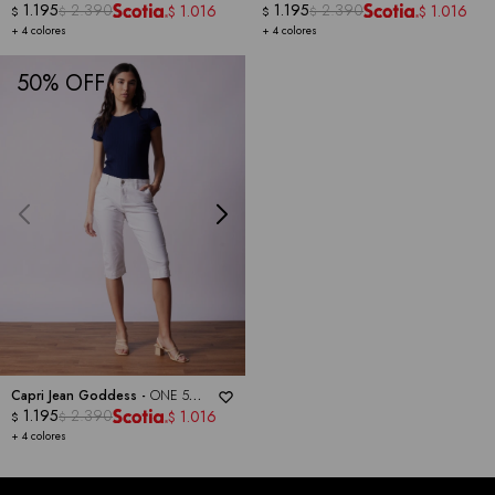
ONE
1.195
2.390
ONE
1.195
2.390
1.016
1.016
$
$
$
$
$
$
+ 4 colores
+ 4 colores
50
Capri Jean Goddess -
ONE 5
ONE
1.195
2.390
1.016
$
$
$
+ 4 colores