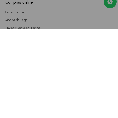
Compras online
Cómo comprar
Medios de Pago
Envíos y Retiro en Tienda
Cambios
Términos y Condiciones
GIFT CARD
Empresa
Sobre nosotros
Nuestras tiendas
Únete a nuestro equipo
Contacto