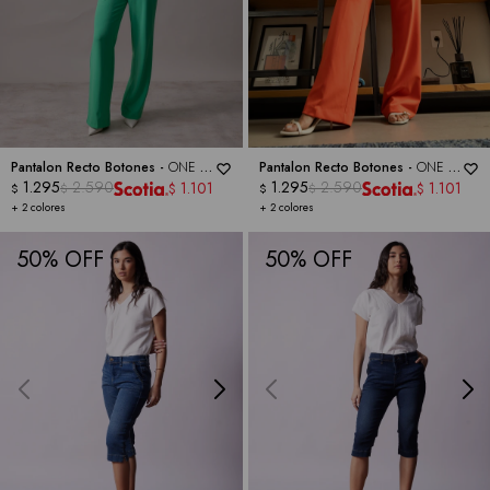
Pantalon Recto Botones -
ONE 5
Pantalon Recto Botones -
ONE 5
ONE
1.295
2.590
ONE
1.295
2.590
1.101
1.101
$
$
$
$
$
$
+ 2 colores
+ 2 colores
50
50