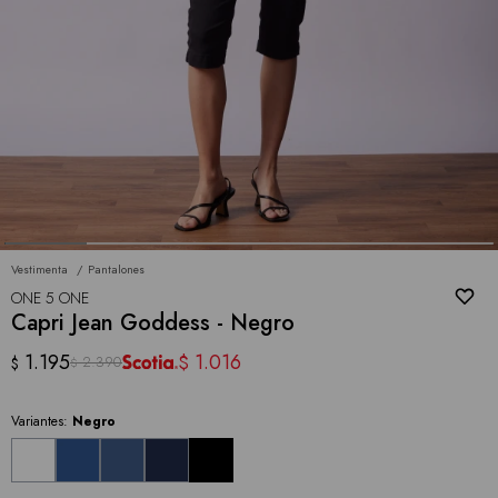
Vestimenta
Pantalones
ONE 5 ONE
Capri Jean Goddess - Negro
1.195
1.016
$
2.390
$
$
Variantes:
Negro