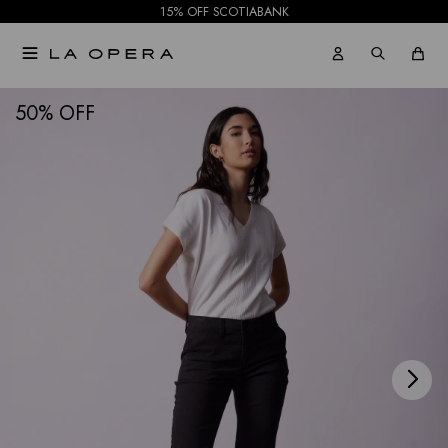
15% OFF SCOTIABANK

NOTIFICARME
50