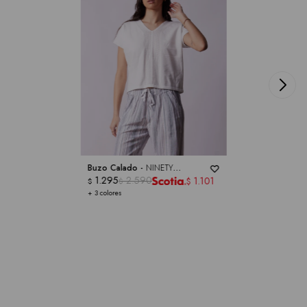
Buzo Calado -
NINETY
CLOTHING
1.295
2.590
1.101
$
$
$
+ 3 colores