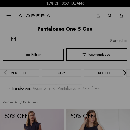
15% OFF SCOTIABANK

Pantalones One 5 One
pause
grid_view
9 artículos
Recomendados
VER TODO
SLIM
RECTO
Filtrando por:
Vestimenta
Pantalones
Quitar filtros
Vestimenta
Pantalones
50
50