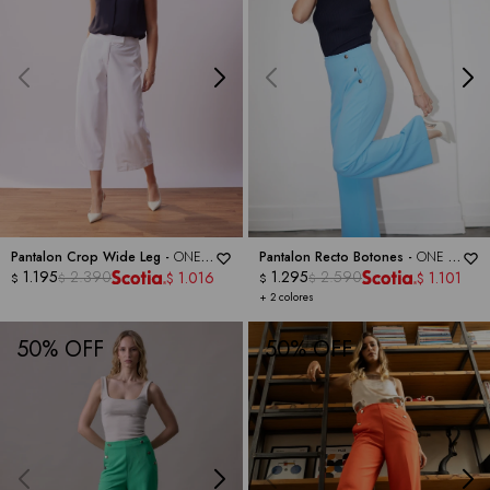
Pantalon Crop Wide Leg -
ONE 5
Pantalon Recto Botones -
ONE 5
ONE
1.195
2.390
ONE
1.295
2.590
1.016
1.101
$
$
$
$
$
$
+ 2 colores
50
50