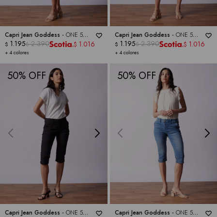
Capri Jean Goddess -
ONE 5
Capri Jean Goddess -
ONE 5
ONE
1.195
2.390
ONE
1.195
2.390
1.016
1.016
$
$
$
$
$
$
+ 4 colores
+ 4 colores
50
50
Capri Jean Goddess -
ONE 5
Capri Jean Goddess -
ONE 5