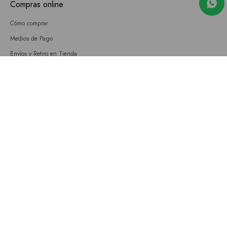
Compras online
Cómo comprar
Medios de Pago
Envíos y Retiro en Tienda
Cambios
Términos y Condiciones
GIFT CARD
Empresa
Sobre nosotros
Nuestras tiendas
Únete a nuestro equipo
Contacto