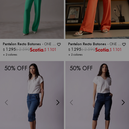
Pantalon Recto Botones -
ONE 5
Pantalon Recto Botones -
ONE 5
ONE
1.295
2.590
ONE
1.295
2.590
1.101
1.101
$
$
$
$
$
$
+ 2 colores
+ 2 colores
50
50