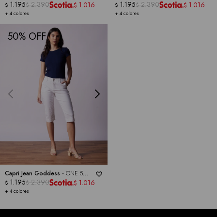
ONE
1.195
2.390
ONE
1.195
2.390
1.016
1.016
$
$
$
$
$
$
+ 4 colores
+ 4 colores
50
Capri Jean Goddess -
ONE 5
ONE
1.195
2.390
1.016
$
$
$
+ 4 colores