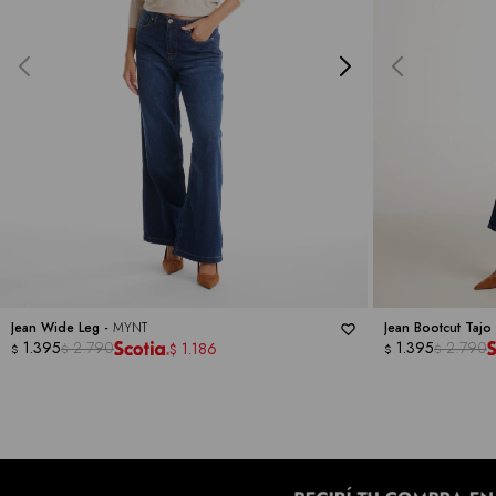
Jean Wide Leg -
MYNT
Jean Bootcut Tajo
1.395
2.790
1.395
2.790
1.186
$
$
$
$
$