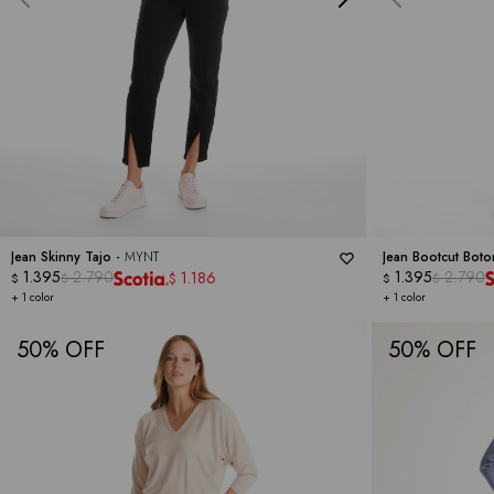
Jean Skinny Tajo -
MYNT
Jean Bootcut Bot
1.395
2.790
1.395
2.790
1.186
$
$
$
$
$
+ 1 color
+ 1 color
50
50