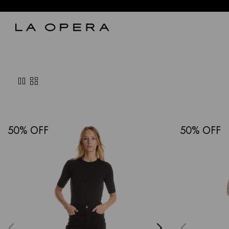
pause
grid_view
50
50