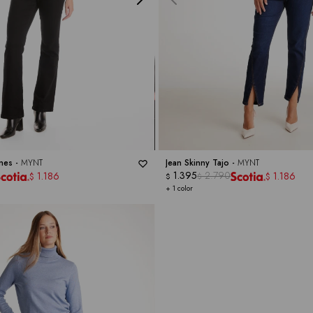
ones -
MYNT
Jean Skinny Tajo -
MYNT
1.395
2.790
1.186
1.186
$
$
$
$
+ 1 color