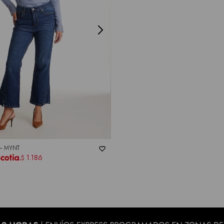
 -
MYNT
1.186
$