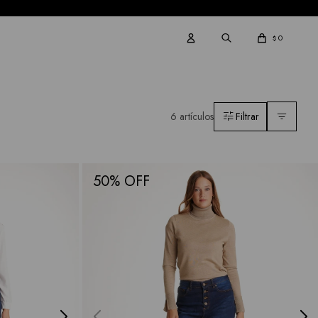
0
$
6 artículos
50