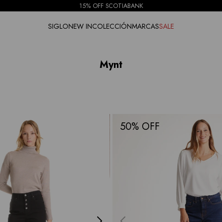
15% OFF SCOTIABANK
SIGLO
NEW IN
COLECCIÓN
MARCAS
SALE
Mynt
50