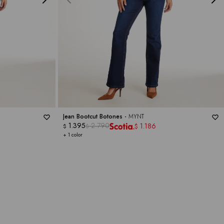
Jean Bootcut Botones -
MYNT
1.395
2.790
1.186
$
$
$
+ 1 color