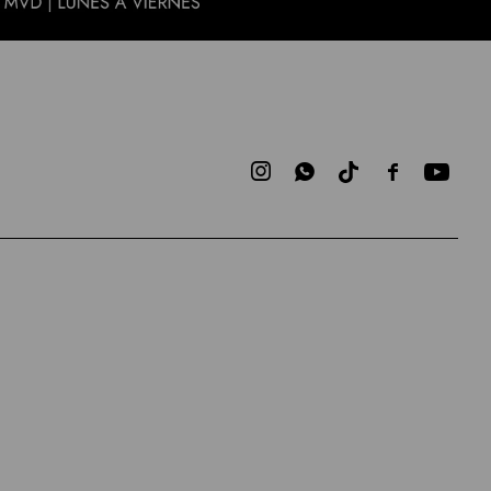


