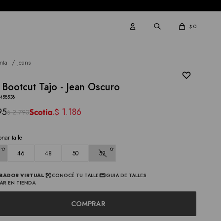
0
$
nta
Jeans
 Bootcut Tajo - Jean Oscuro
3458538
95
1.186
$
2.790
$
onar talle
46
48
50
52
BADOR VIRTUAL
CONOCÉ TU TALLE
GUIA DE TALLES
AR EN TIENDA
COMPRAR