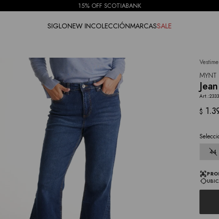
15% OFF SCOTIABANK
SIGLO
NEW IN
COLECCIÓN
MARCAS
SALE
Vestime
NOTIFICARME
MYNT
Jean
233
1.3
$
Selecci
44
PRO
UBIC