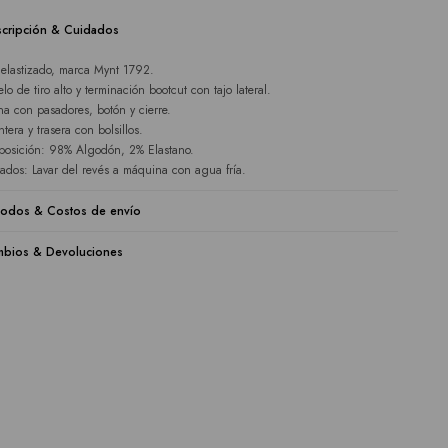
cripción & Cuidados
 elastizado, marca Mynt 1792.
lo de tiro alto y terminación bootcut con tajo lateral.
ina con pasadores, botón y cierre.
tera y trasera con bolsillos.
osición: 98% Algodón, 2% Elastano.
ados: Lavar del revés a máquina con agua fría.
odos & Costos de envío
bios & Devoluciones