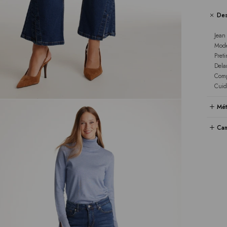
Des
Jean
Mode
Pret
Delan
Comp
Cuid
Mét
Cam