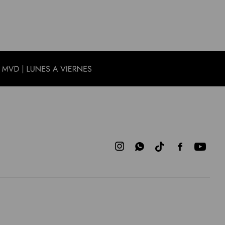


