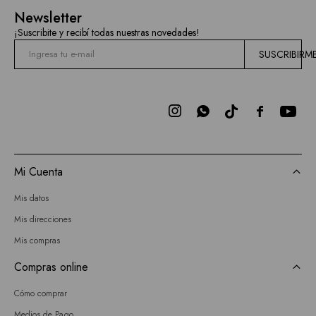
Newsletter
¡Suscribite y recibí todas nuestras novedades!
SUSCRIBIRM



Mi Cuenta
Mis datos
Mis direcciones
Mis compras
Compras online
Cómo comprar
Medios de Pago