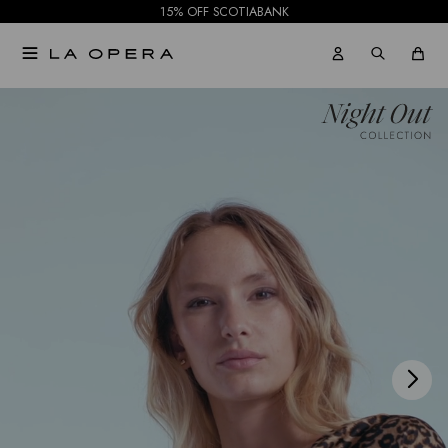
15% OFF SCOTIABANK

NOTIFICARME