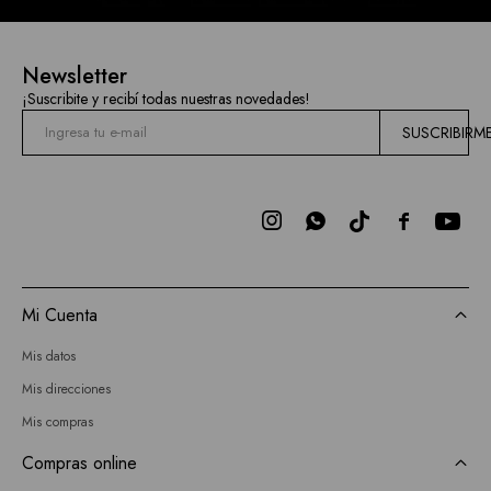
Newsletter
¡Suscribite y recibí todas nuestras novedades!
SUSCRIBIRM



Mi Cuenta
Mis datos
Mis direcciones
Mis compras
Compras online