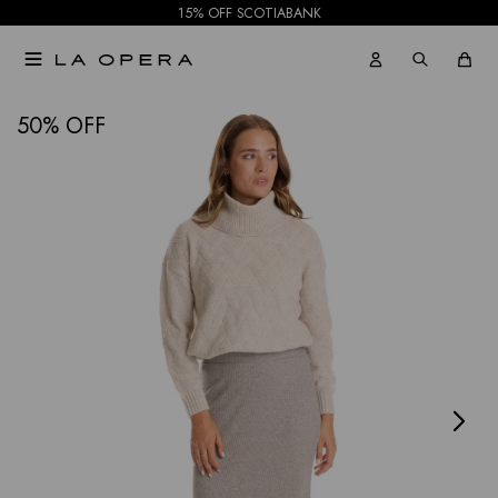
15% OFF SCOTIABANK

NOTIFICARME
50