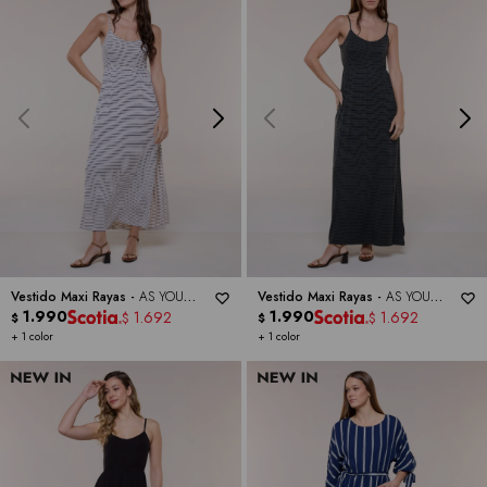
Vestido Maxi Rayas -
AS YOU
Vestido Maxi Rayas -
AS YOU
WISH
1.990
WISH
1.990
1.692
1.692
$
$
$
$
+ 1 color
+ 1 color