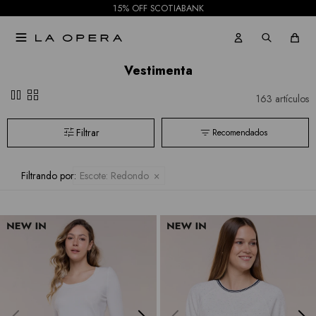
15% OFF SCOTIABANK

Vestimenta
pause
grid_view
163 artículos
Recomendados
Filtrando por:
Escote:
Redondo