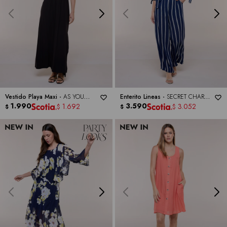
Vestido Playa Maxi -
AS YOU
Enterito Lineas -
SECRET CHARM
WISH
1.990
BY LUXOLOGY
3.590
1.692
3.052
$
$
$
$