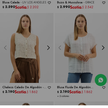
Blusa Calada -
LIV LOS ANGELES
Buzo & Musculosa -
GRACE
2.590
2.990
2.202
2.542
$
$
$
$
Chaleco Calado De Algodón -
Blusa Fluida De Algodón
LIV LOS ANGELES
2.190
Texturizado -
2.190
HESTER &
1.862
1.862
$
$
$
$
ORCHARD
+ 2 colores