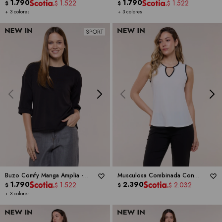
CABLE & GAUGE
1.790
CABLE & GAUGE
1.790
1.522
1.522
$
$
$
$
+ 3 colores
+ 3 colores
Buzo Comfy Manga Amplia -
Musculosa Combinada Con
CABLE & GAUGE
1.790
Aplique Metálico -
2.390
RIO & RIAN
1.522
2.032
$
$
$
$
+ 3 colores