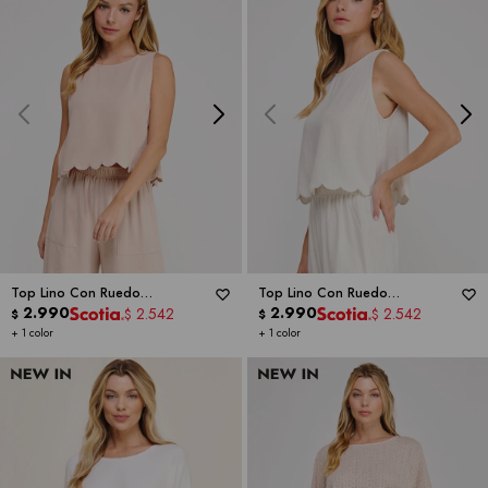
Top Lino Con Ruedo
Top Lino Con Ruedo
Festoneado -
2.990
ALLIE ROSE
Festoneado -
2.990
ALLIE ROSE
2.542
2.542
$
$
$
$
+ 1 color
+ 1 color