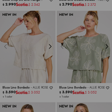
Kimono -
2.990
ALLIE ROSE
ROSE
2.790
2.542
2.372
$
$
$
$
Blusa Lino Bordado -
ALLIE ROSE
Blusa Lino Bordado -
ALLIE ROSE
3.590
3.590
3.052
3.052
$
$
$
$
+ 1 color
+ 1 color