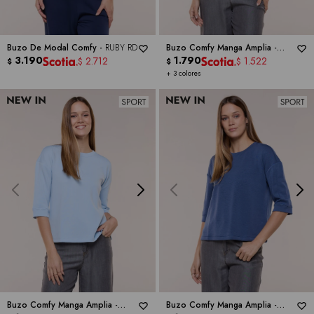
Buzo De Modal Comfy -
RUBY RD
Buzo Comfy Manga Amplia -
3.190
CABLE & GAUGE
1.790
2.712
1.522
$
$
$
$
+ 3 colores
Buzo Comfy Manga Amplia -
Buzo Comfy Manga Amplia -