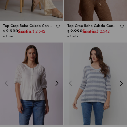
Top Crop Boho Calado Con
Top Crop Boho Calado Con
Lazos Laterales -
2.990
ELAN
Lazos Laterales -
2.990
ELAN
2.542
2.542
$
$
$
$
+ 1 color
+ 1 color