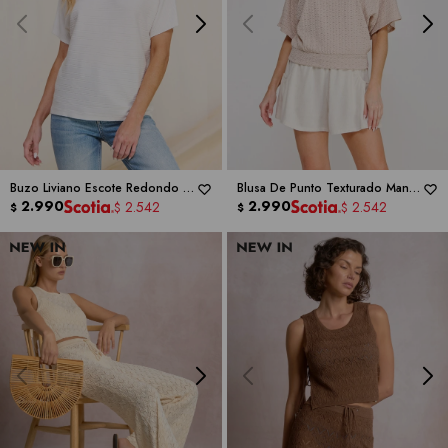
Buzo Liviano Escote Redondo Y
Blusa De Punto Texturado Manga
Manga Caída -
2.990
ALLIE ROSE
Mariposa -
2.990
ALLIE ROSE
2.542
2.542
$
$
$
$