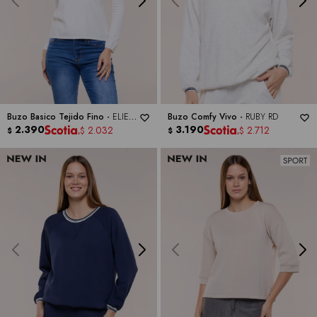
Buzo Basico Tejido Fino -
ELIE
Buzo Comfy Vivo -
RUBY RD
TAHARI
2.390
3.190
2.032
2.712
$
$
$
$