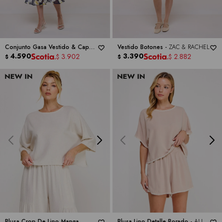
Conjunto Gasa Vestido & Capa -
Vestido Botones -
ZAC & RACHEL
SIGNATURE
4.590
3.390
3.902
2.882
$
$
$
$
Blusa Crop De Lino Manga
Blusa Lino Detalle Borado -
ALLIE