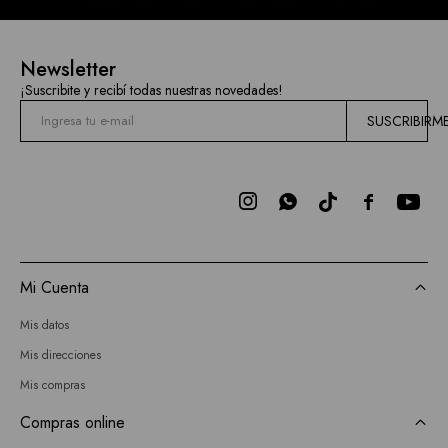
Newsletter
¡Suscribite y recibí todas nuestras novedades!
SUSCRIBIRM



Mi Cuenta
Mis datos
Mis direcciones
Mis compras
Compras online