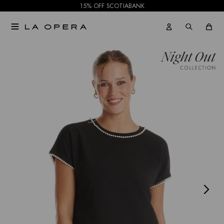
15% OFF SCOTIABANK

NOTIFICARME