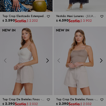
Top Crop Elastizado Estampado
Vestido Maxi Lunares -
JULIA
-
ELAN
2.590
JORDAN
4.590
2.202
3.902
$
$
$
$
Top Crop De Breteles Finos -
Top Crop De Breteles Finos -
ALLIE ROSE
2.390
ALLIE ROSE
2.390
2.032
2.032
$
$
$
$