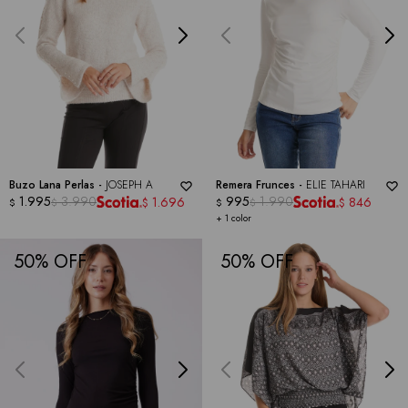
Buzo Lana Perlas -
JOSEPH A
Remera Frunces -
ELIE TAHARI
1.995
3.990
995
1.990
1.696
846
$
$
$
$
$
$
+ 1 color
50
50