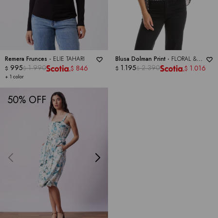
Remera Frunces -
ELIE TAHARI
Blusa Dolman Print -
FLORAL &
995
1.990
IVY
1.195
2.390
846
1.016
$
$
$
$
$
$
+ 1 color
50