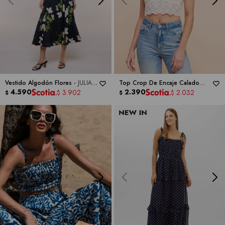
Vestido Algodón Flores -
JULIA
Top Crop De Encaje Calado
JORDAN
4.590
Con Breteles Dobles -
2.390
ALLIE
3.902
2.032
$
$
$
$
ROSE