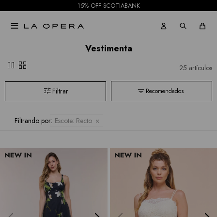
15% OFF SCOTIABANK

Vestimenta
pause
grid_view
25 artículos
Recomendados
Filtrando por:
Escote:
Recto