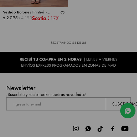
Vestido Botones Printed -
DONNA RICCO
2.095
4.190
1.781
$
$
$
MOSTRANDO
25
DE
25
Newsletter
¡Suscribite y recibí todas nuestras novedades!
SUSCRIBIRM


