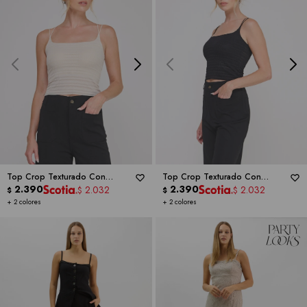
Top Crop Texturado Con
Top Crop Texturado Con
Breteles Dobles Cruzdos -
2.390
ALLIE
Breteles Dobles Cruzdos -
2.390
ALLIE
2.032
2.032
$
$
$
$
ROSE
ROSE
+ 2 colores
+ 2 colores