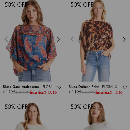
50
50
Blusa Gasa Arabescos -
FLORAL
Blusa Dolman Print -
FLORAL &
& IVY
1.195
2.390
IVY
1.195
2.390
1.016
1.016
$
$
$
$
$
$
50
50