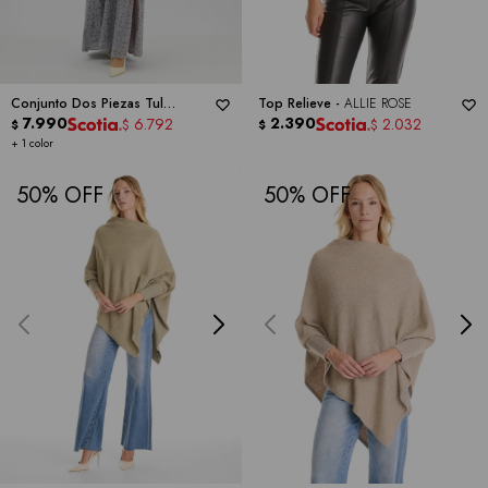
Conjunto Dos Piezas Tul
Top Relieve -
ALLIE ROSE
Bordado -
7.990
RM RICHARDS
2.390
6.792
2.032
$
$
$
$
+ 1 color
50
50