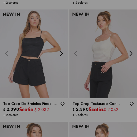
+ 2 colores
+ 2 colores
Top Crop De Breteles Finos -
Top Crop Texturado Con
ALLIE ROSE
2.390
Breteles Dobles Cruzdos -
2.390
ALLIE
2.032
2.032
$
$
$
$
ROSE
+ 2 colores
+ 2 colores