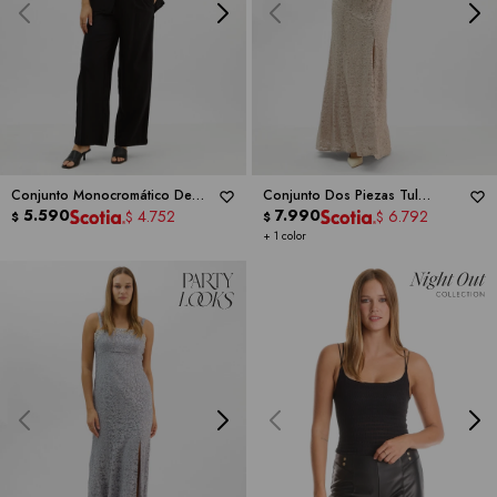
Conjunto Monocromático De
Conjunto Dos Piezas Tul
Algodón & Lino -
5.590
ELLEN
Bordado -
7.990
RM RICHARDS
4.752
6.792
$
$
$
$
SCHWART
+ 1 color