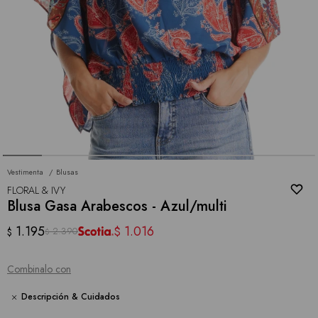
Vestimenta
Blusas
FLORAL & IVY
Blusa Gasa Arabescos - Azul/multi
1.195
1.016
$
2.390
$
$
Combinalo con
Descripción & Cuidados