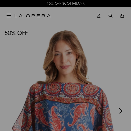
15% OFF SCOTIABANK

NOTIFICARME
50