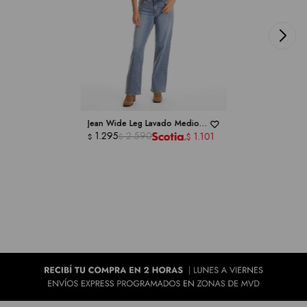
Jean Wide Leg Lavado Medio -
ROYALTY COLLECTION
1.295
2.590
1.101
$
$
$