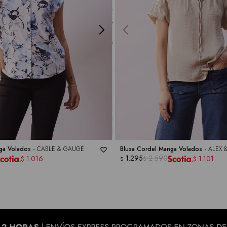
nga Volados -
CABLE & GAUGE
Blusa Cordel Manga Volados -
ALEX &
1.295
2.590
1.016
1.101
$
$
$
$