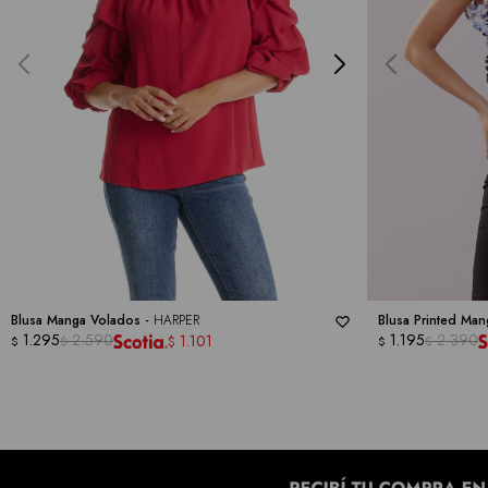
Blusa Manga Volados -
HARPER
Blusa Printed Ma
1.295
2.590
1.195
2.390
1.101
$
$
$
$
$