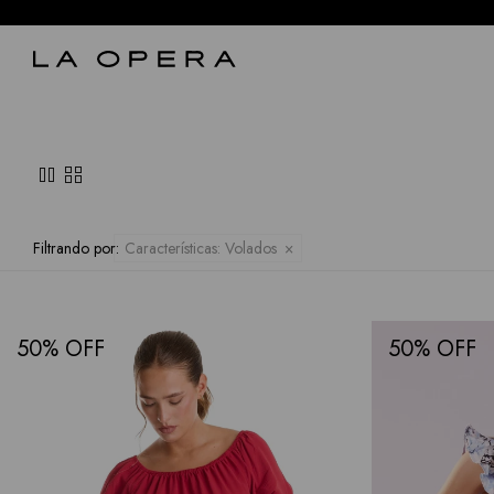
pause
grid_view
Filtrando por:
Características:
Volados
50
50