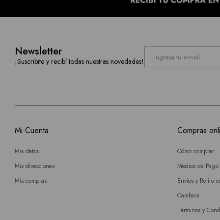
Newsletter
¡Suscribite y recibí todas nuestras novedades!
Mi Cuenta
Compras onl
Mis datos
Cómo comprar
Mis direcciones
Medios de Pago
Mis compras
Envíos y Retiro 
Cambios
Términos y Cond