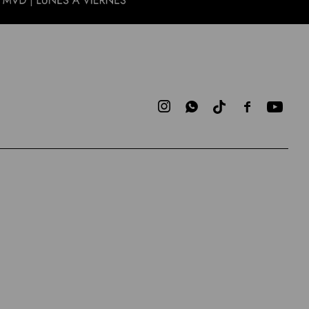


