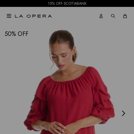
15% OFF SCOTIABANK

NOTIFICARME
50