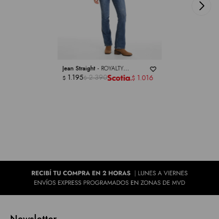
Jean Straight -
ROYALTY
COLLECTION
1.195
2.390
1.016
$
$
$