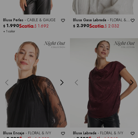
Blusa Perlas -
CABLE & GAUGE
Blusa Gasa Labrada -
FLORAL &
1.990
IVY
2.390
1.692
2.032
$
$
$
$
+ 1 color
Blusa Encaje -
FLORAL & IVY
Blusa Labrada -
FLORAL & IVY