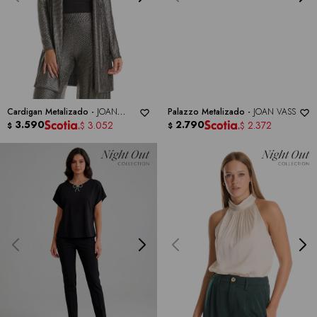
Cardigan Metalizado -
JOAN
Palazzo Metalizado -
JOAN VASS
VASS
3.590
2.790
3.052
2.372
$
$
$
$