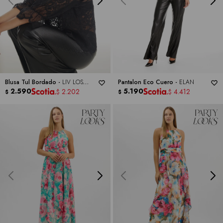
Blusa Tul Bordado -
LIV LOS
Pantalon Eco Cuero -
ELAN
ANGELES
2.590
5.190
2.202
4.412
$
$
$
$