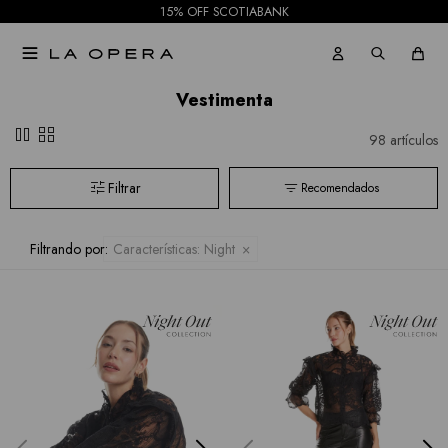
15% OFF SCOTIABANK

Vestimenta
pause
grid_view
98 artículos
Recomendados
Filtrando por:
Características:
Night