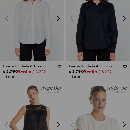
Camisa Bordada & Frunces -
Camisa Bordada & Frunces -
CURRENT AIR
3.790
CURRENT AIR
3.790
3.222
3.222
$
$
$
$
+ 1 color
+ 1 color