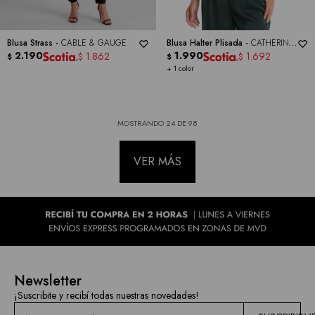
Blusa Strass -
CABLE & GAUGE
Blusa Halter Plisada -
CATHERINE
2.190
MALANDRINO
1.990
1.862
1.692
$
$
$
$
+ 1 color
MOSTRANDO
24
DE
98
VER MÁS
Newsletter
¡Suscribite y recibí todas nuestras novedades!