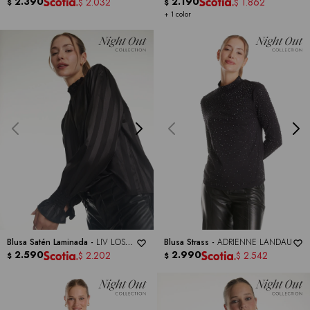
2.390
2.190
2.032
1.862
$
$
$
$
+ 1 color
Blusa Satén Laminada -
LIV LOS
Blusa Strass -
ADRIENNE LANDAU
ANGELES
2.590
2.990
2.202
2.542
$
$
$
$