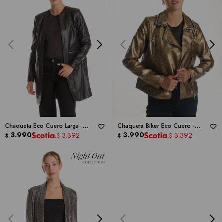
Chaqueta Eco Cuero Larga -
Chaqueta Biker Eco Cuero -
BACCINI
3.990
BACCINI
3.990
3.392
3.392
$
$
$
$