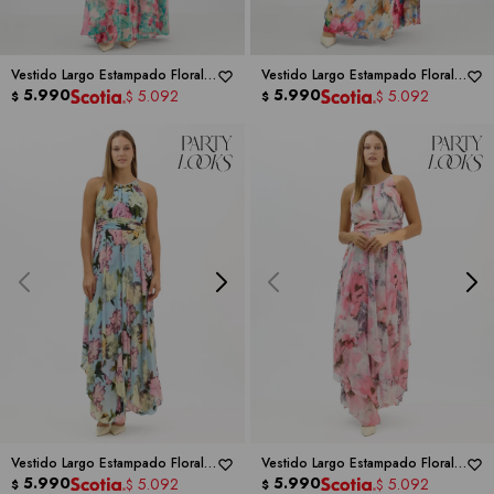
Vestido Largo Estampado Floral
Vestido Largo Estampado Floral
Con Cuello Halter -
5.990
RM
Con Cuello Halter -
5.990
RM
5.092
5.092
$
$
$
$
RICHARDS
RICHARDS
Vestido Largo Estampado Floral
Vestido Largo Estampado Floral -
Con Cuello -
5.990
RM RICHARDS
RM RICHARDS
5.990
5.092
5.092
$
$
$
$