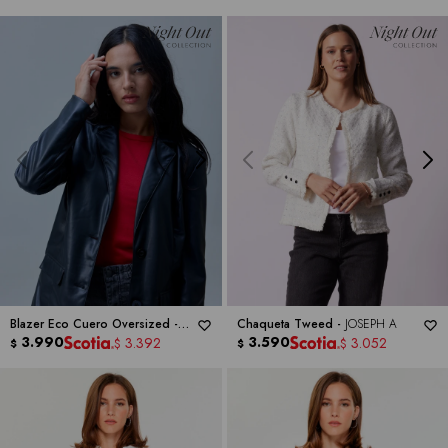
Blazer Eco Cuero Oversized -
Chaqueta Tweed -
JOSEPH A
BACCINI
3.990
3.590
3.392
3.052
$
$
$
$