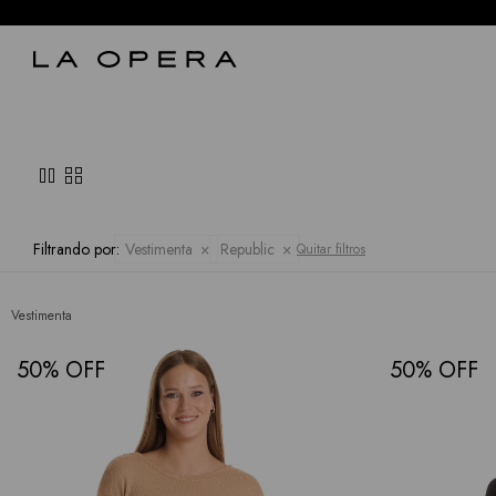
pause
grid_view
Filtrando por:
Vestimenta
Republic
Quitar filtros
Vestimenta
50
50