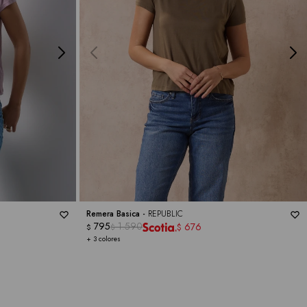
Remera Basica -
REPUBLIC
795
1.590
676
$
$
$
+ 3 colores