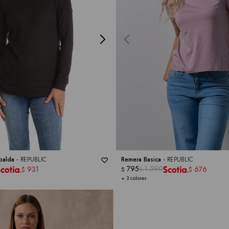
palda -
REPUBLIC
Remera Basica -
REPUBLIC
795
1.590
931
676
$
$
$
$
+ 3 colores