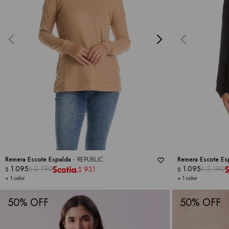
Remera Escote Espalda -
REPUBLIC
Remera Escote Es
1.095
2.190
1.095
2.190
931
$
$
$
$
$
+ 1 color
+ 1 color
50
50