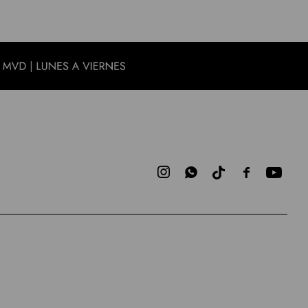


