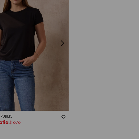
EPUBLIC
676
$