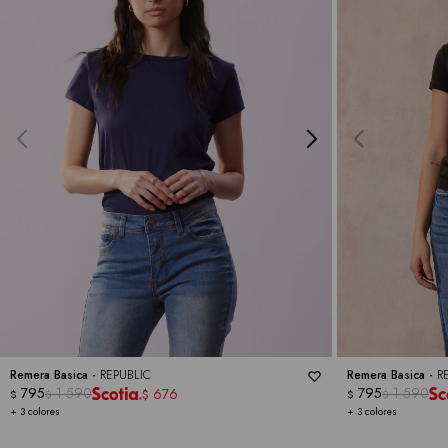
Remera Basica -
REPUBLIC
Remera Basica -
R
795
1.590
795
1.590
676
$
$
$
$
$
+ 3 colores
+ 3 colores