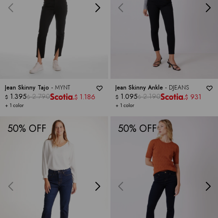
Jean Skinny Tajo -
MYNT
Jean Skinny Ankle -
DJEANS
1.395
2.790
1.095
2.190
1.186
931
$
$
$
$
$
$
+ 1 color
+ 1 color
50
50