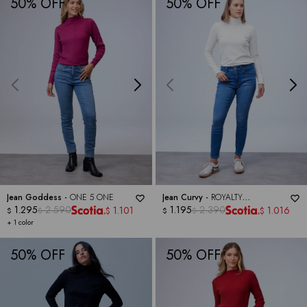
50
50
Jean Goddess -
ONE 5 ONE
Jean Curvy -
ROYALTY
1.295
2.590
COLLECTION
1.195
2.390
1.101
1.016
$
$
$
$
$
$
+ 1 color
50
50