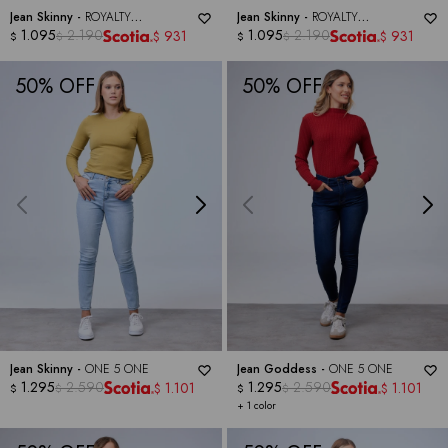
Jean Skinny -
ROYALTY
Jean Skinny -
ROYALTY
COLLECTION
1.095
2.190
COLLECTION
1.095
2.190
931
931
$
$
$
$
$
$
50
50
Jean Skinny -
ONE 5 ONE
Jean Goddess -
ONE 5 ONE
1.295
2.590
1.295
2.590
1.101
1.101
$
$
$
$
$
$
+ 1 color