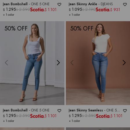
Jean Bombshell -
ONE 5 ONE
Jean Skinny Ankle -
DJEANS
1.295
2.590
1.095
2.190
1.101
931
$
$
$
$
$
$
+ 1 color
+ 1 color
50
50
Jean Bombshell -
ONE 5 ONE
Jean Skinny Seamless -
ONE 5
1.295
2.590
ONE
1.295
2.590
1.101
1.101
$
$
$
$
$
$
+ 1 color
+ 1 color