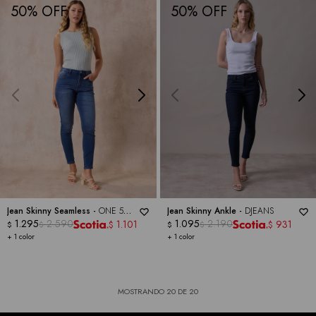
50
50
Jean Skinny Seamless -
ONE 5
Jean Skinny Ankle -
DJEANS
ONE
1.295
2.590
1.095
2.190
1.101
931
$
$
$
$
$
$
+ 1 color
+ 1 color
MOSTRANDO
20
DE
20