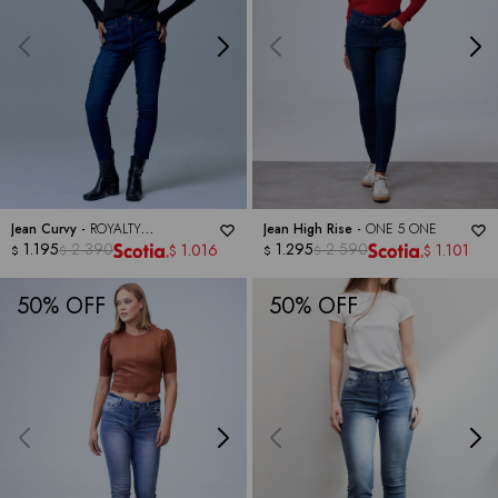
Jean Curvy -
ROYALTY
Jean High Rise -
ONE 5 ONE
COLLECTION
1.195
2.390
1.295
2.590
1.016
1.101
$
$
$
$
$
$
50
50