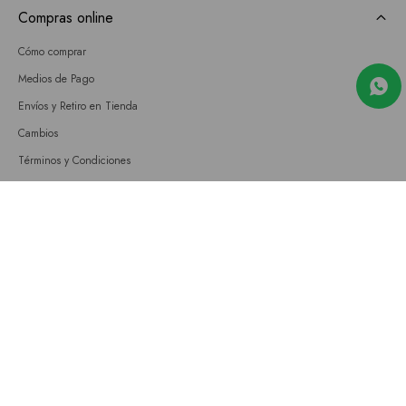
Compras online
Cómo comprar
Medios de Pago
Envíos y Retiro en Tienda
Cambios
Términos y Condiciones
GIFT CARD
Empresa
Sobre nosotros
Nuestras tiendas
Únete a nuestro equipo
Contacto