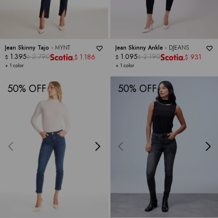
Jean Skinny Tajo -
MYNT
Jean Skinny Ankle -
DJEANS
1.395
2.790
1.095
2.190
1.186
931
$
$
$
$
$
$
+ 1 color
+ 1 color
50
50