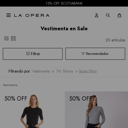
15% OFF SCOTIABANK

Vestimenta en Sale
pause
grid_view
20 artículos
Recomendados
Filtrando por:
Vestimenta
Fit:
Skinny
Quitar filtros
Vestimenta
50
50