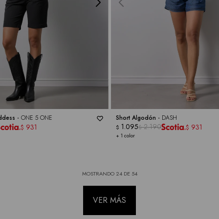
ddess -
ONE 5 ONE
Short Algodón -
DASH
1.095
2.190
931
931
$
$
$
$
+ 1 color
MOSTRANDO
24
DE
54
VER MÁS