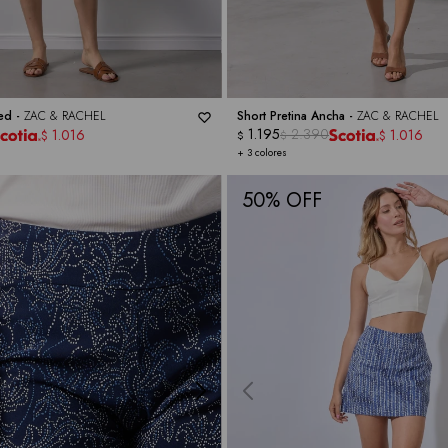
ted -
ZAC & RACHEL
Short Pretina Ancha -
ZAC & RACHEL
1.195
2.390
1.016
1.016
$
$
$
$
+ 3 colores
50