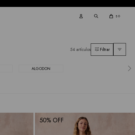
0
$
54 artículos
ALGODON
50