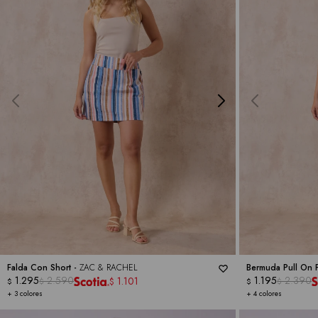
Falda Con Short -
ZAC & RACHEL
Bermuda Pull On P
1.295
2.590
1.195
2.390
1.101
$
$
$
$
$
+ 3 colores
+ 4 colores