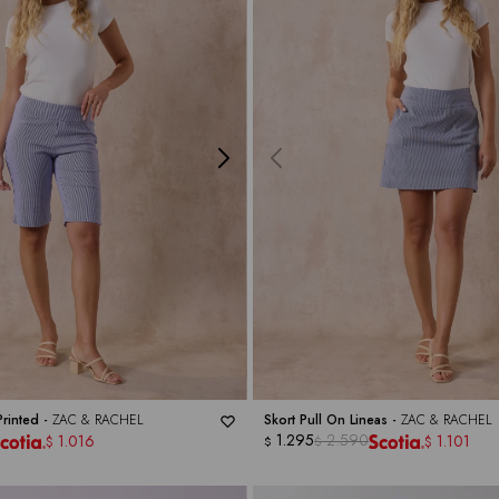
rinted -
ZAC & RACHEL
Skort Pull On Lineas -
ZAC & RACHEL
1.295
2.590
1.016
1.101
$
$
$
$