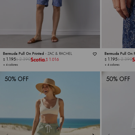
Bermuda Pull On Printed -
ZAC & RACHEL
Bermuda Pull On P
1.195
2.390
1.195
2.390
1.016
$
$
$
$
$
+ 4 colores
+ 4 colores
50
50