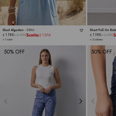
Skort Algodon -
ERIKA
Short Pull On Rin
1.195
2.390
1.195
2.390
1.016
$
$
$
$
$
+ 1 color
+ 2 colores
50
50