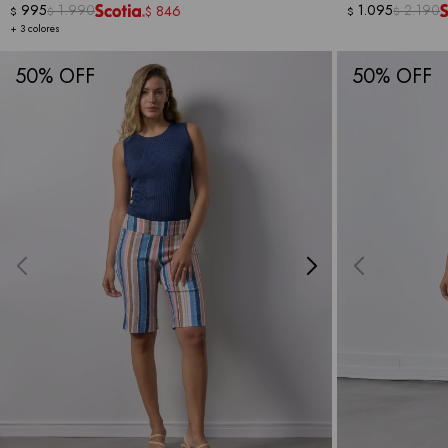
995
1.990
1.095
2.190
846
$
$
$
$
$
+ 3 colores
50
50