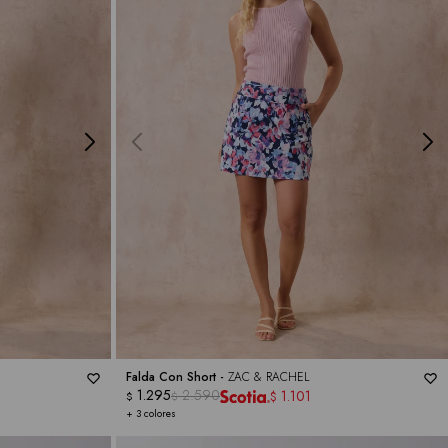
Falda Con Short -
ZAC & RACHEL
1.295
2.590
1.101
$
$
$
+ 3 colores