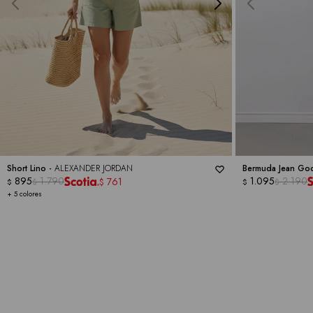
Short Lino -
ALEXANDER JORDAN
Bermuda Jean Go
895
1.790
1.095
2.190
761
$
$
$
$
$
+ 5 colores