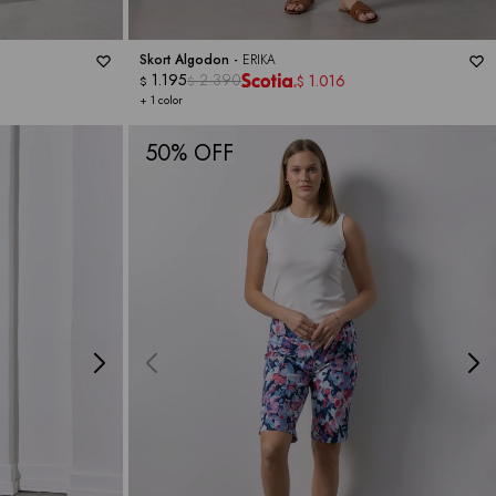
Skort Algodon -
ERIKA
1.195
2.390
1.016
$
$
$
+ 1 color
50