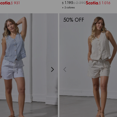
1.195
2.390
931
1.016
$
$
$
$
+ 2 colores
50