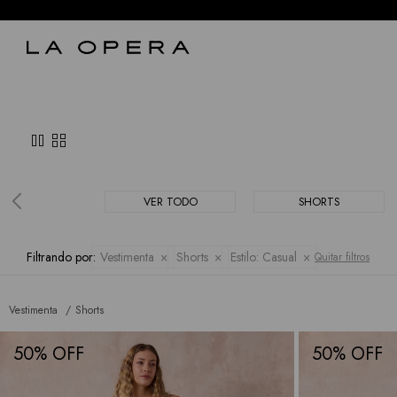
pause
grid_view
VER TODO
SHORTS
Filtrando por:
Vestimenta
Shorts
Estilo:
Casual
Quitar filtros
Vestimenta
Shorts
50
50