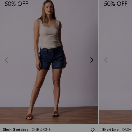
50
50
Short Goddess -
ONE 5 ONE
Short Lino -
DASH