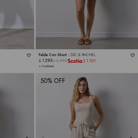
Falda Con Short -
ZAC & RACHEL
1.295
2.590
1.101
$
$
$
+ 3 colores
50