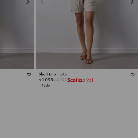
Short Lino -
DASH
1.095
2.190
931
$
$
$
+ 1 color