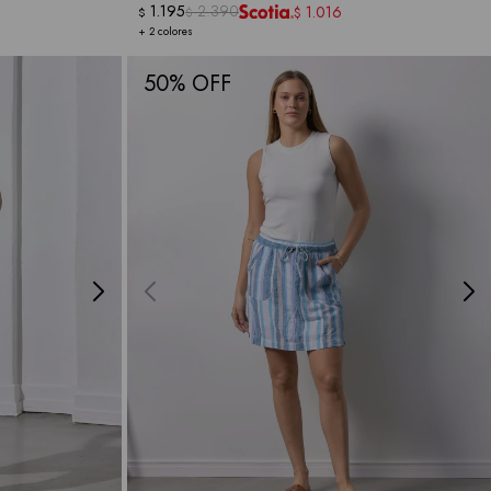
1.195
2.390
1.016
$
$
$
+ 2 colores
50