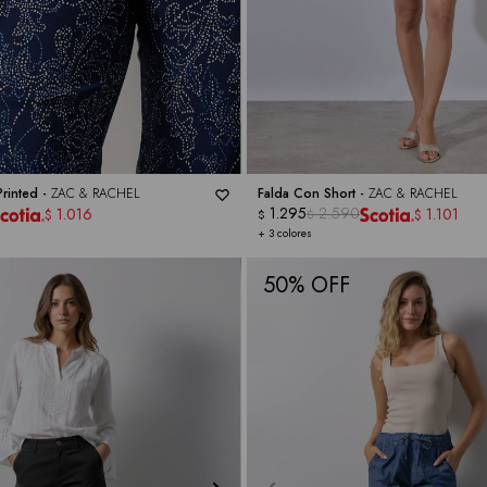
rinted -
ZAC & RACHEL
Falda Con Short -
ZAC & RACHEL
1.295
2.590
1.016
1.101
$
$
$
$
+ 3 colores
50