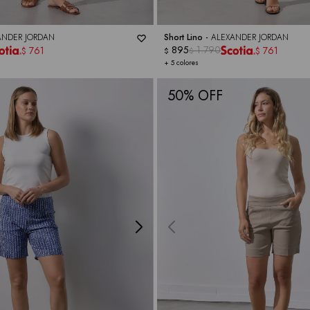
ANDER JORDAN
Short Lino -
ALEXANDER JORDAN
895
1.790
761
761
$
$
$
$
+ 5 colores
50