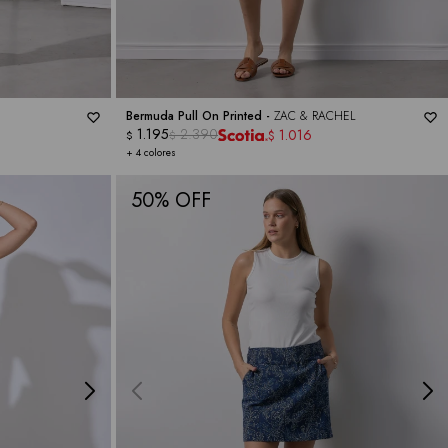
Bermuda Pull On Printed -
ZAC & RACHEL
1.195
2.390
1.016
$
$
$
+ 4 colores
50