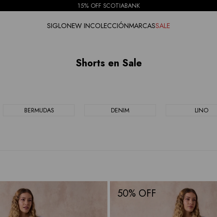
15% OFF SCOTIABANK
SIGLO
NEW IN
COLECCIÓN
MARCAS
SALE
Shorts en Sale
BERMUDAS
DENIM
LINO
50