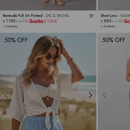
Bermuda Pull On Printed -
ZAC & RACHEL
Short Lino -
ALEX
1.195
2.390
895
1.790
1.016
$
$
$
$
$
+ 4 colores
+ 5 colores
50
50