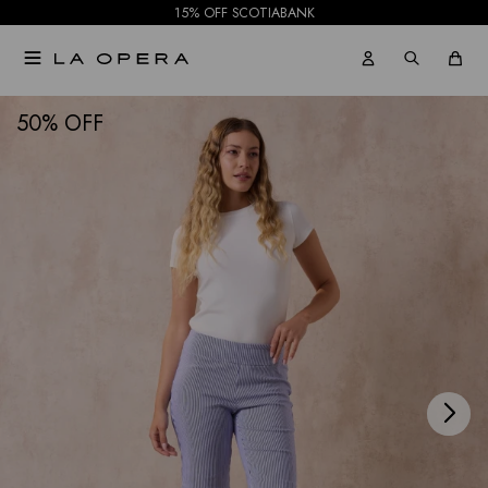
15% OFF SCOTIABANK

NOTIFICARME
50