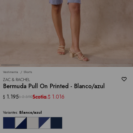
Vestimenta
Shorts
ZAC & RACHEL
Bermuda Pull On Printed - Blanco/azul
1.195
1.016
$
2.390
$
$
Variantes:
Blanco/azul