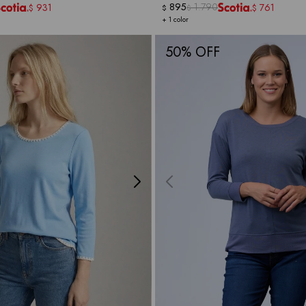
895
1.790
931
761
$
$
$
$
+ 1 color
50