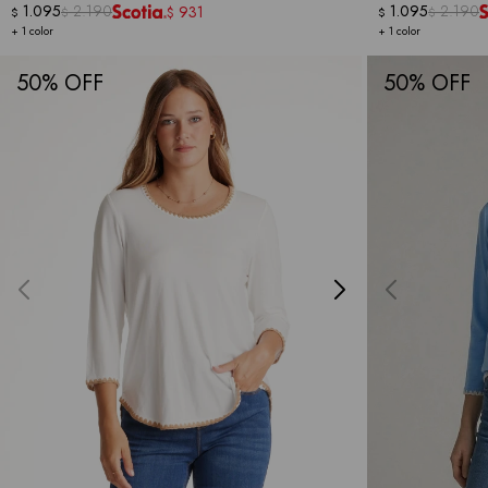
1.095
2.190
1.095
2.190
931
$
$
$
$
$
+ 1 color
+ 1 color
50
50