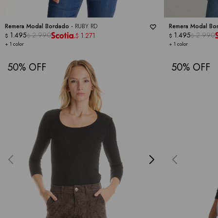
Remera Modal Bordado -
RUBY RD
Remera Modal Bo
1.495
2.990
1.495
2.990
1.271
$
$
$
$
$
+ 1 color
+ 1 color
50
50