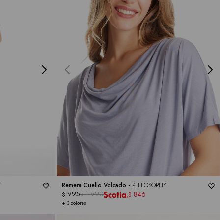
Y
Remera Cuello Volcado -
PHILOSOPHY
995
1.990
846
$
$
$
+ 3 colores