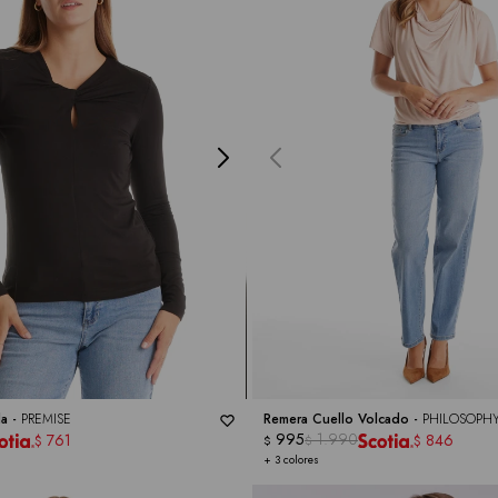
da -
PREMISE
Remera Cuello Volcado -
PHILOSOPH
995
1.990
761
846
$
$
$
$
+ 3 colores