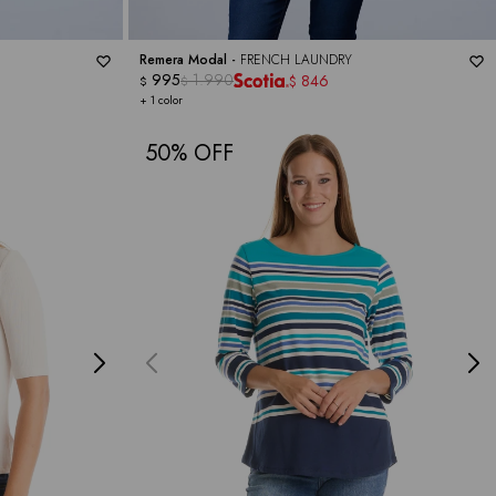
Remera Modal -
FRENCH LAUNDRY
995
1.990
846
$
$
$
+ 1 color
50