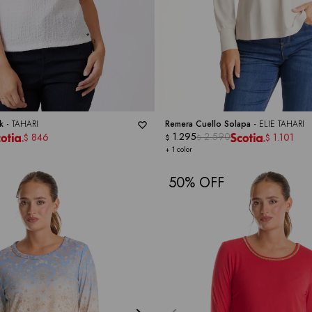
k -
TAHARI
Remera Cuello Solapa -
ELIE TAHARI
1.295
2.590
846
1.101
$
$
$
$
+ 1 color
50