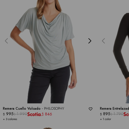
Remera Cuello Volcado -
PHILOSOPHY
Remera Entrelaza
995
1.990
895
1.790
846
$
$
$
$
$
+ 3 colores
+ 1 color