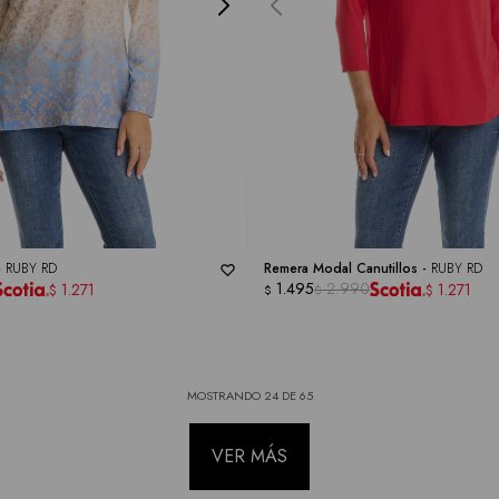
-
RUBY RD
Remera Modal Canutillos -
RUBY RD
1.495
2.990
1.271
1.271
$
$
$
$
MOSTRANDO
24
DE
65
VER MÁS