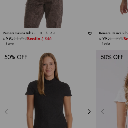
Remera Basica Ribs -
ELIE TAHARI
Remera Basica Rib
995
1.990
995
1.990
846
$
$
$
$
$
+ 1 color
+ 1 color
50
50