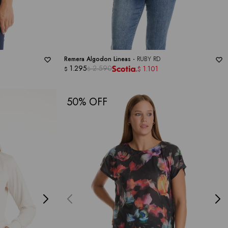
Remera Algodon Lineas -
RUBY RD
1.295
2.590
1.101
$
$
$
50