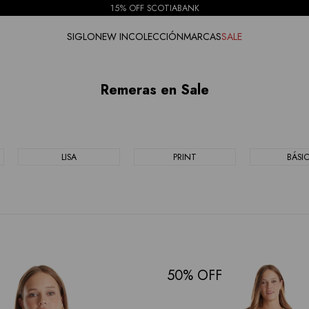
15% OFF SCOTIABANK
SIGLO
NEW IN
COLECCIÓN
MARCAS
SALE
Remeras en Sale
LISA
PRINT
BÁSI
50