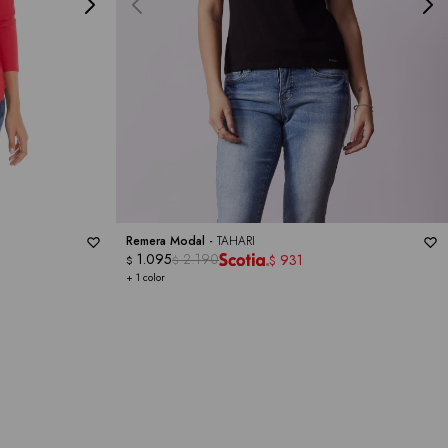
Remera Modal -
TAHARI
1.095
2.190
931
$
$
$
+ 1 color