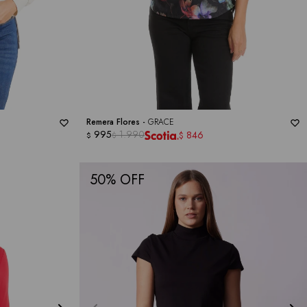
Remera Flores -
GRACE
995
1.990
846
$
$
$
50