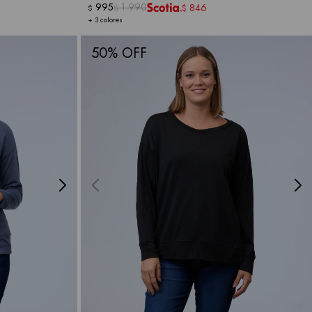
995
1.990
846
$
$
$
+ 3 colores
50