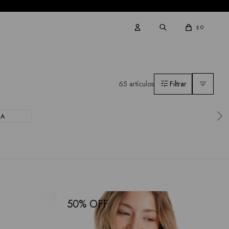
0
$
65 artículos
CA
50