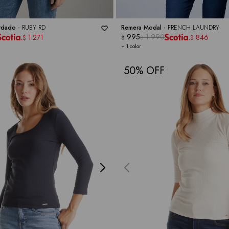
rdado -
RUBY RD
Remera Modal -
FRENCH LAUNDRY
995
1.990
1.271
846
$
$
$
$
+ 1 color
50