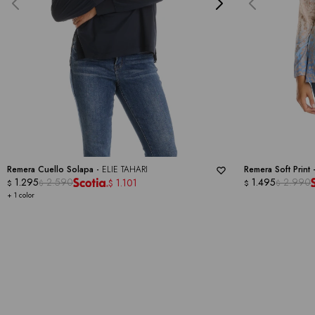
Remera Cuello Solapa -
ELIE TAHARI
Remera Soft Print 
1.295
2.590
1.495
2.990
1.101
$
$
$
$
$
+ 1 color