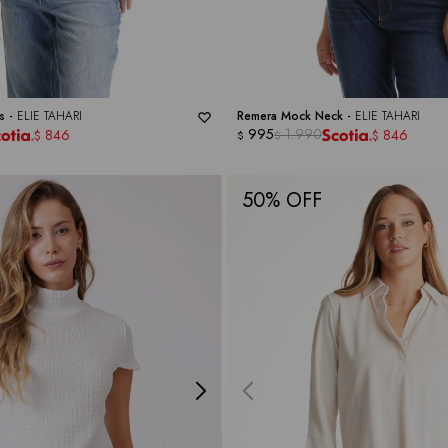
s -
ELIE TAHARI
Remera Mock Neck -
ELIE TAHARI
995
1.990
846
846
$
$
$
$
50