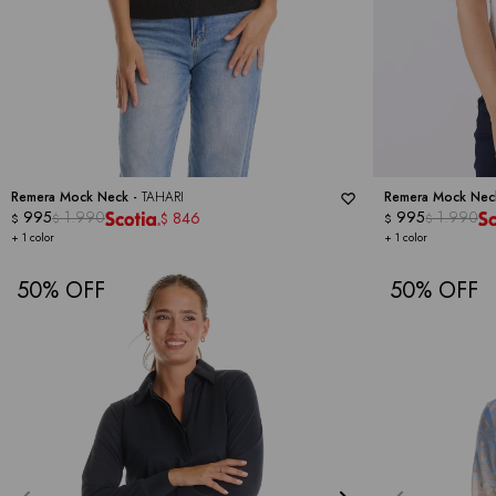
Remera Mock Neck -
TAHARI
Remera Mock Nec
995
1.990
995
1.990
846
$
$
$
$
$
+ 1 color
+ 1 color
50
50