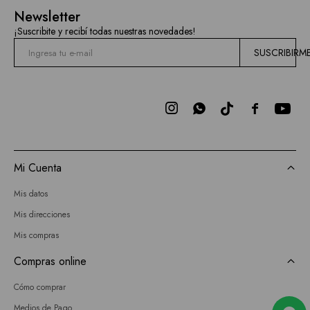
Mallas
Newsletter
Current
¡Suscribite y recibí todas nuestras novedades!
Air
SUSCRIBIRM
Elan
BCBGMAXAZRIA



Bebe
Todas
Mi Cuenta
las
Mis datos
marcas
Mis direcciones
Mis compras
Compras online
Cómo comprar
Medios de Pago