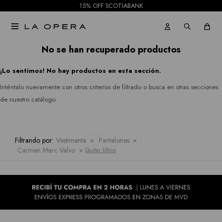
15% OFF SCOTIABANK
Pantalones
Rio
Gabardinas

Jeans
&
Tapados
No se han recuperado productos
Rian
Faldas
¡Lo sentimos! No hay productos en esta sección.
Ruanas
Royalty
Shorts
Inténtalo nuevamente con otros criterios de filtrado o busca en otras secciones
Collection
Kimonos
de nuestro catálogo.
Mallas
Sioni
Pantalones
Tash &
Filtrando por:
Vestimenta
Pantalones
Jeans
Carmen Marc Valvo
Quitar filtros
Sophie
Faldas
Hidden
Allie
Shorts
Rose