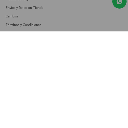
Envíos y Retiro en Tienda
Cambios
Términos y Condiciones
GIFT CARD
Empresa
Sobre nosotros
Nuestras tiendas
Únete a nuestro equipo
Contacto