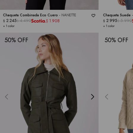
Chaqueta Combinada Eco Cuero -
NANETTE
Chaqueta Suede 
2.245
4.490
2.995
5.990
1.908
$
$
$
$
$
+ 1 color
+ 1 color
50
50