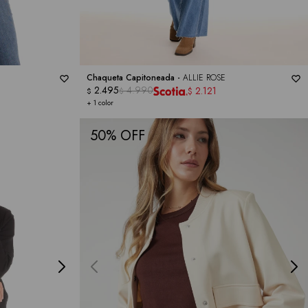
Chaqueta Capitoneada -
ALLIE ROSE
2.495
4.990
2.121
$
$
$
+ 1 color
50