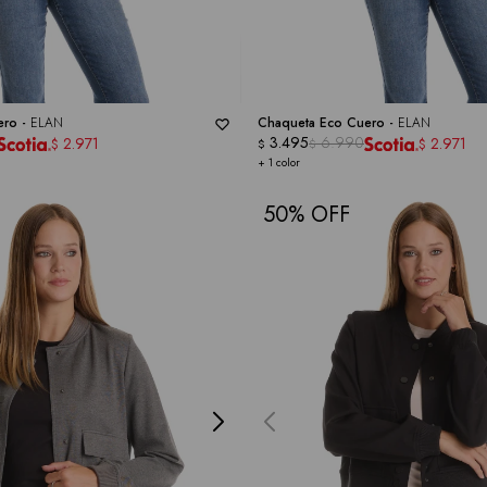
ero -
ELAN
Chaqueta Eco Cuero -
ELAN
3.495
6.990
2.971
2.971
$
$
$
$
+ 1 color
50