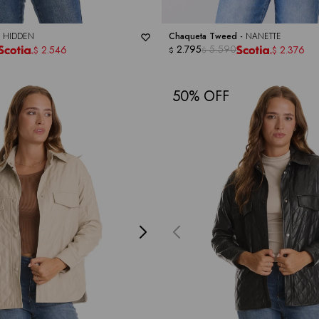
-
HIDDEN
Chaqueta Tweed -
NANETTE
2.795
5.590
2.546
2.376
$
$
$
$
50