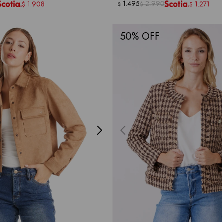
1.495
2.990
1.908
1.271
$
$
$
$
50