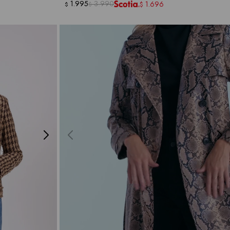
1.995
3.990
1.696
$
$
$