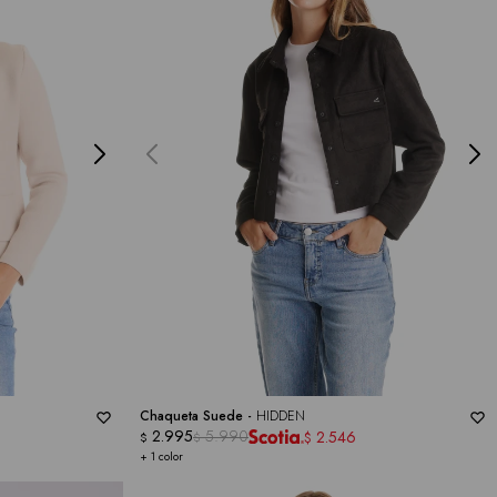
Chaqueta Suede -
HIDDEN
2.995
5.990
2.546
$
$
$
+ 1 color