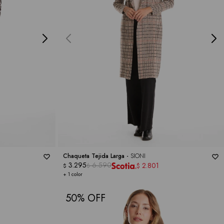
Chaqueta Tejida Larga -
SIONI
3.295
6.590
2.801
$
$
$
+ 1 color
50