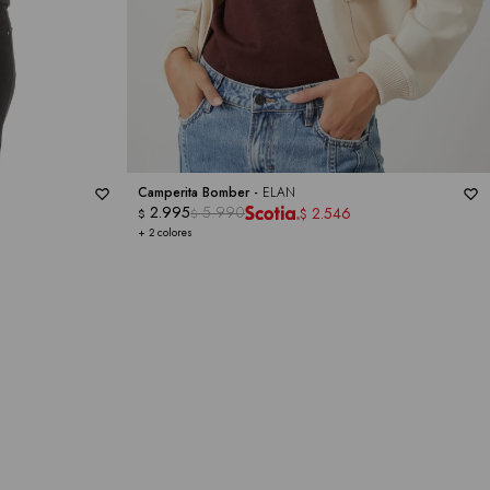
Camperita Bomber -
ELAN
2.995
5.990
2.546
$
$
$
+ 2 colores