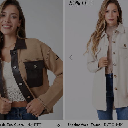
50
ada Eco Cuero -
NANETTE
Shacket Wool Touch -
DICTIONARY