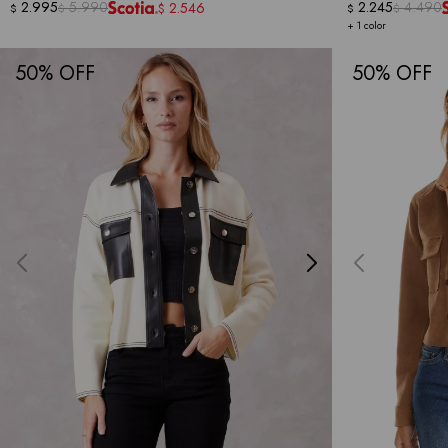
2.995
5.990
2.245
4.490
2.546
$
$
$
$
$
+ 1 color
50
50