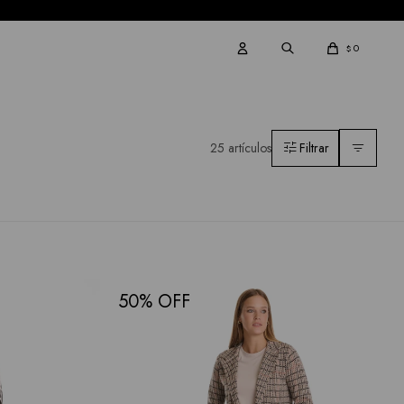
0
$
25 artículos
50