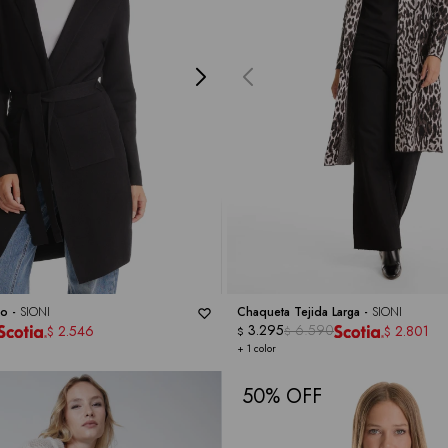
to -
SIONI
Chaqueta Tejida Larga -
SIONI
3.295
6.590
2.546
2.801
$
$
$
$
+ 1 color
50