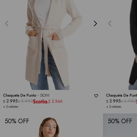
Chaqueta De Punto -
SIONI
Chaqueta De Pun
2.995
5.990
2.995
5.990
2.546
$
$
$
$
$
+ 2 colores
+ 2 colores
50
50