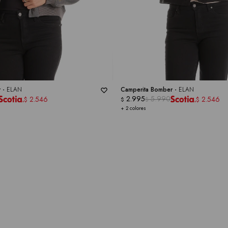
r -
ELAN
Camperita Bomber -
ELAN
2.995
5.990
2.546
2.546
$
$
$
$
+ 2 colores