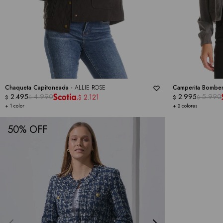
Chaqueta Capitoneada -
ALLIE ROSE
Camperita Bombe
2.495
4.990
2.995
5.990
2.121
$
$
$
$
$
+ 1 color
+ 2 colores
50