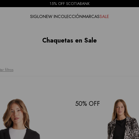
ENVÍOS SIN COSTO A PARTIR DE $4.000
SIGLO
NEW IN
COLECCIÓN
MARCAS
SALE
Chaquetas en Sale
ar filtros
50