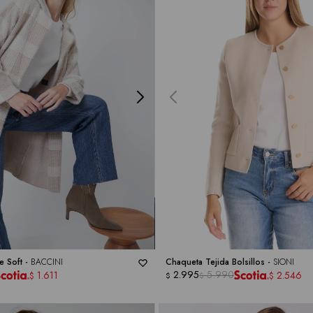
e Soft -
BACCINI
Chaqueta Tejida Bolsillos -
SIONI
2.995
5.990
1.611
2.546
$
$
$
$