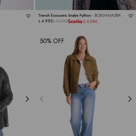
Trench Ecocuero Snake Python -
BCBGMAXAZRIA
4.995
9.990
4.246
$
$
$
50