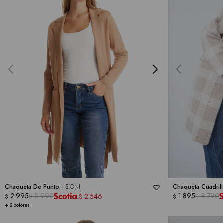
Chaqueta De Punto -
SIONI
Chaqueta Cuadrill
2.995
5.990
1.895
3.790
2.546
$
$
$
$
$
+ 2 colores