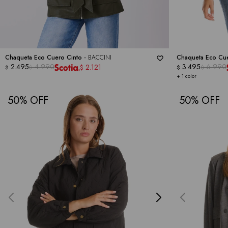
Chaqueta Eco Cuero Cinto -
BACCINI
Chaqueta Eco Cu
2.495
4.990
3.495
6.990
2.121
$
$
$
$
$
+ 1 color
50
50