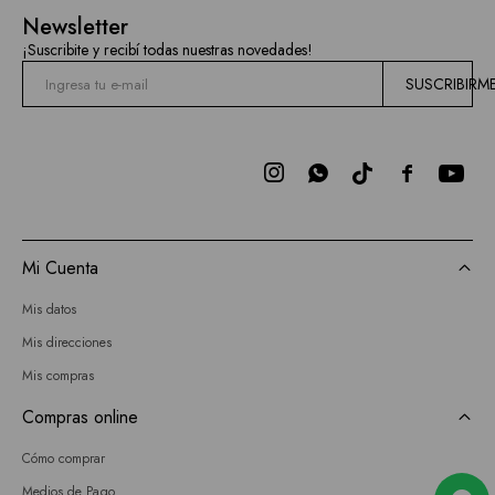
Mallas
Newsletter
Current
¡Suscribite y recibí todas nuestras novedades!
Air
SUSCRIBIRM
Elan
BCBGMAXAZRIA



Bebe
Todas
Mi Cuenta
las
Mis datos
marcas
Mis direcciones
Mis compras
Compras online
Cómo comprar
Medios de Pago