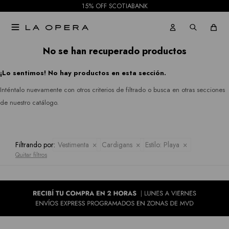
15% OFF SCOTIABANK
Pantalones
Rio
Gabardinas

Jeans
&
Tapados
No se han recuperado productos
Rian
Faldas
¡Lo sentimos! No hay productos en esta sección.
Ruanas
Royalty
Shorts
Inténtalo nuevamente con otros criterios de filtrado o busca en otras secciones
Collection
Kimonos
de nuestro catálogo.
Mallas
Sioni
Pantalones
Tash &
Filtrando por:
Vestimenta
Cardigans
Estilo:
Playa
Jeans
Quitar filtros
Sophie
Faldas
Hidden
Allie
Shorts
Rose