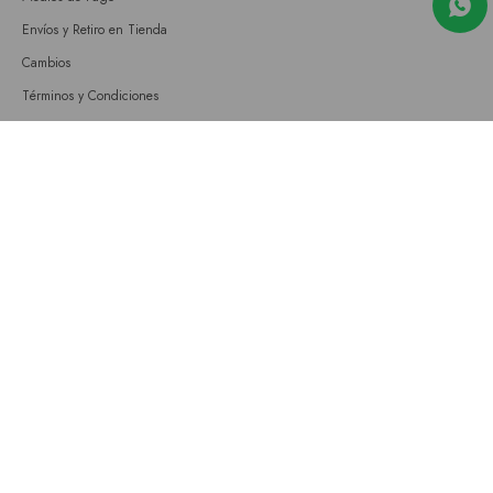
Envíos y Retiro en Tienda
Cambios
Términos y Condiciones
GIFT CARD
Empresa
Sobre nosotros
Nuestras tiendas
Únete a nuestro equipo
Contacto