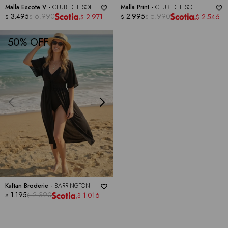
Malla Escote V -
CLUB DEL SOL
Malla Print -
CLUB DEL SOL
3.495
6.990
2.995
5.990
2.971
2.546
$
$
$
$
$
$
50
Kaftan Broderie -
BARRINGTON
1.195
2.390
1.016
$
$
$