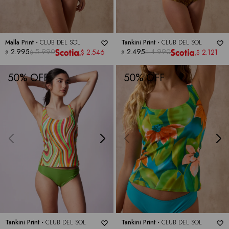
Malla Print -
CLUB DEL SOL
Tankini Print -
CLUB DEL SOL
2.995
5.990
2.495
4.990
2.546
2.121
$
$
$
$
$
$
50
50
Tankini Print -
CLUB DEL SOL
Tankini Print -
CLUB DEL SOL