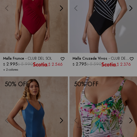
Malla Frunce -
CLUB DEL SOL
Malla Cruzada Vivos -
CLUB DEL
2.995
5.990
SOL
2.795
5.590
2.546
2.376
$
$
$
$
$
$
+ 2 colores
50
50