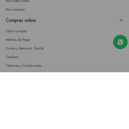
Mis direcciones
Mis compras
Compras online
Cómo comprar
Medios de Pago
Envíos y Retiro en Tienda
Cambios
Términos y Condiciones
GIFT CARD
Empresa
Sobre nosotros
Nuestras tiendas
Únete a nuestro equipo
Contacto