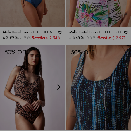
Malla Bretel Fino -
CLUB DEL SOL
Malla Bretel Fino -
CLUB DEL SOL
2.995
5.990
3.495
6.990
2.546
2.971
$
$
$
$
$
$
50
50