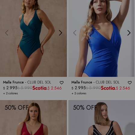
Malla Frunce -
CLUB DEL SOL
Malla Frunce -
CLUB DEL SOL
2.995
5.990
2.995
5.990
2.546
2.546
$
$
$
$
$
$
+ 2 colores
+ 2 colores
50
50