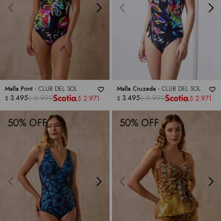
Malla Print -
CLUB DEL SOL
Malla Cruzada -
CLUB DEL SOL
3.495
6.990
3.495
6.990
2.971
2.971
$
$
$
$
$
$
50
50