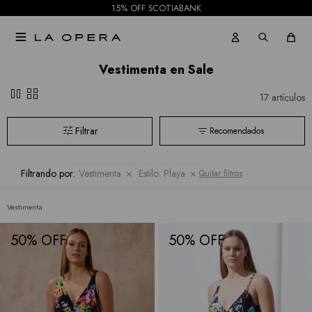
15% OFF SCOTIABANK

Vestimenta en Sale
pause
grid_view
17 artículos
Recomendados
Filtrando por:
Vestimenta
Estilo:
Playa
Quitar filtros
Vestimenta
50
50