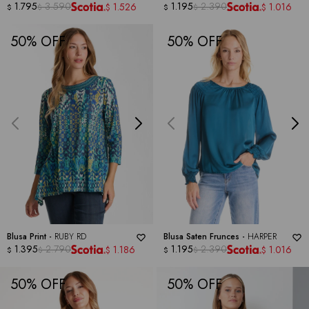
LANDAU
1.795
3.590
IVY
1.195
2.390
1.526
1.016
$
$
$
$
$
$
50
50
Blusa Print -
RUBY RD
Blusa Saten Frunces -
HARPER
1.395
2.790
1.195
2.390
1.186
1.016
$
$
$
$
$
$
50
50