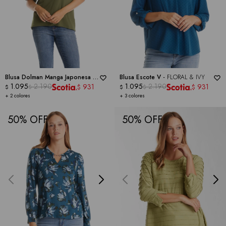
Blusa Dolman Manga Japonesa -
Blusa Escote V -
FLORAL & IVY
GRACE
1.095
2.190
1.095
2.190
931
931
$
$
$
$
$
$
+ 2 colores
+ 3 colores
50
50