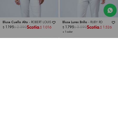
Blusa Cuello Alto -
ROBERT LOUIS
Blusa Lurex Brillo -
RUBY RD
1.195
2.390
1.795
3.590
1.016
1.526
$
$
$
$
$
$
+ 1 color
50
50