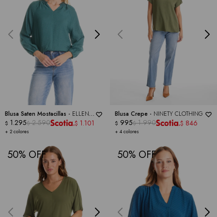
Blusa Saten Mostacillas -
ELLEN
Blusa Crepe -
NINETY CLOTHING
SCHWART
1.295
2.590
995
1.990
1.101
846
$
$
$
$
$
$
+ 2 colores
+ 4 colores
50
50