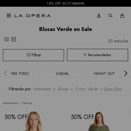
15% OFF SCOTIABANK

Blusas Verde en Sale
pause
grid_view
53 artículos
Recomendados
VER TODO
CASUAL
NIGHT OUT
Filtrando por:
Vestimenta
Blusas
Color:
Verde
Quitar filtros
Vestimenta
Blusas
50
50