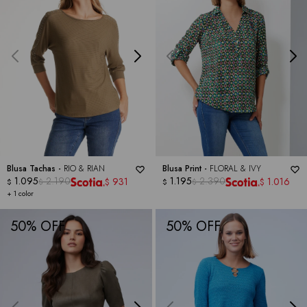
Blusa Tachas -
RIO & RIAN
Blusa Print -
FLORAL & IVY
1.095
2.190
1.195
2.390
931
1.016
$
$
$
$
$
$
+ 1 color
50
50