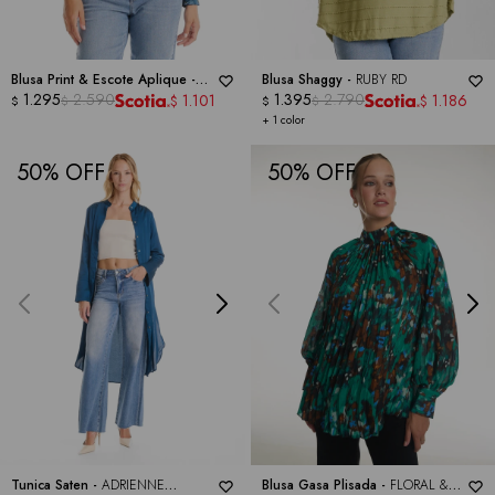
Blusa Print & Escote Aplique -
Blusa Shaggy -
RUBY RD
ZAC & RACHEL
1.295
2.590
1.395
2.790
1.101
1.186
$
$
$
$
$
$
+ 1 color
50
50
Tunica Saten -
ADRIENNE
Blusa Gasa Plisada -
FLORAL &