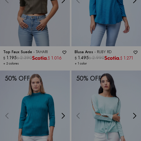
Top Faux Suede -
TAHARI
Blusa Aros -
RUBY RD
1.195
2.390
1.495
2.990
1.016
1.271
$
$
$
$
$
$
+ 2 colores
+ 1 color
50
50