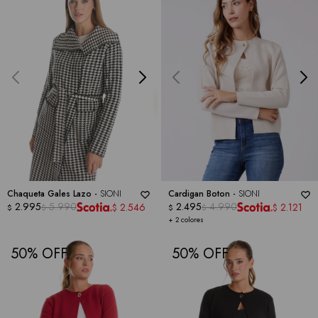
Chaqueta Gales Lazo -
SIONI
Cardigan Boton -
SIONI
2.995
5.990
2.495
4.990
2.546
2.121
$
$
$
$
$
$
+ 2 colores
50
50