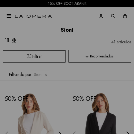
15% OFF SCOTIABANK

Sioni
pause
grid_view
41 artículos
Recomendados
Filtrando por:
Sioni
50
50