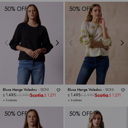
50
50
Blusa Manga Volados -
SIONI
Blusa Manga Volados -
SIONI
1.495
2.990
1.495
2.990
1.271
1.271
$
$
$
$
$
$
+ 3 colores
+ 3 colores
50
50