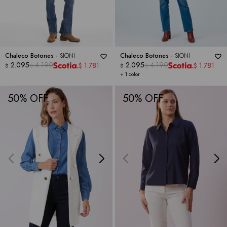
Chaleco Botones -
SIONI
Chaleco Botones -
SIONI
2.095
4.190
2.095
4.190
1.781
1.781
$
$
$
$
$
$
+ 1 color
50
50