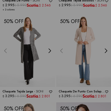
Chaqueta De Punto -
SIONI
Chaqueta Tejida Bolsillos -
SIONI
2.995
5.990
2.995
5.990
2.546
2.546
$
$
$
$
$
$
+ 2 colores
50
50
Chaqueta Tejida Larga -
SIONI
Chaqueta De Punto Con Solapa
3.295
6.590
-
SIONI
3.295
6.590
2.801
2.801
$
$
$
$
$
$
50
50