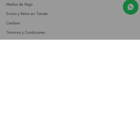
Medios de Pago
Envíos y Retiro en Tienda
Cambios
Términos y Condiciones
GIFT CARD
Empresa
Sobre nosotros
Nuestras tiendas
Únete a nuestro equipo
Contacto