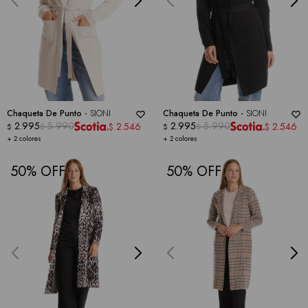
Chaqueta De Punto -
SIONI
Chaqueta De Punto -
SIONI
2.995
5.990
2.995
5.990
2.546
2.546
$
$
$
$
$
$
+ 2 colores
+ 2 colores
50
50