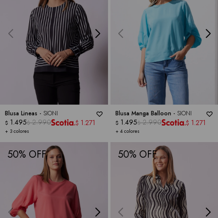
Blusa Lineas -
SIONI
Blusa Manga Balloon -
SIONI
1.495
2.990
1.495
2.990
1.271
1.271
$
$
$
$
$
$
+ 3 colores
+ 4 colores
50
50