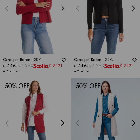
Cardigan Boton -
SIONI
Cardigan Boton -
SIONI
2.495
4.990
2.495
4.990
2.121
2.121
$
$
$
$
$
$
+ 2 colores
+ 2 colores
50
50