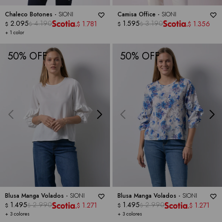
Chaleco Botones -
SIONI
Camisa Office -
SIONI
2.095
4.190
1.595
3.190
1.781
1.356
$
$
$
$
$
$
+ 1 color
50
50
Blusa Manga Volados -
SIONI
Blusa Manga Volados -
SIONI
1.495
2.990
1.495
2.990
1.271
1.271
$
$
$
$
$
$
+ 3 colores
+ 3 colores