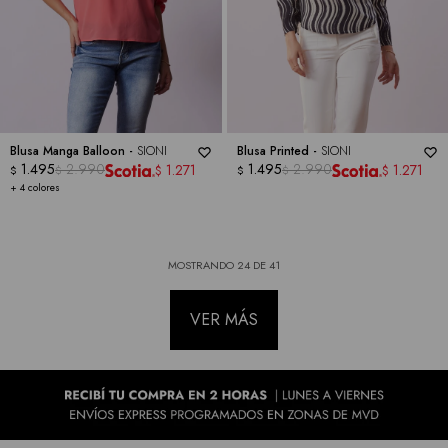
Blusa Manga Balloon -
SIONI
Blusa Printed -
SIONI
1.495
2.990
1.495
2.990
1.271
1.271
$
$
$
$
$
$
+ 4 colores
MOSTRANDO
24
DE
41
VER MÁS