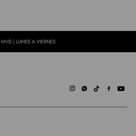


