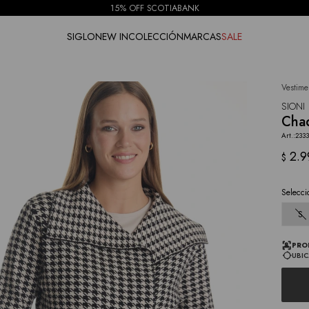
15% OFF SCOTIABANK
SIGLO
NEW IN
COLECCIÓN
MARCAS
SALE
Vestime
NOTIFICARME
SIONI
Chaq
233
2.9
$
Selecci
S
PRO
UBIC