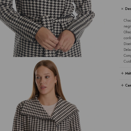
Des
Chaq
negr
Ofre
conf
Dise
Dela
Comp
Cuid
Mét
Cam