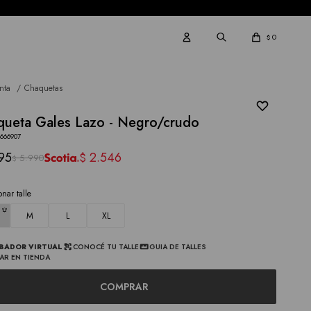
0
$
nta
Chaquetas
ueta Gales Lazo - Negro/crudo
3666907
95
2.546
$
5.990
$
onar talle
M
L
XL
BADOR VIRTUAL
CONOCÉ TU TALLE
GUIA DE TALLES
AR EN TIENDA
COMPRAR