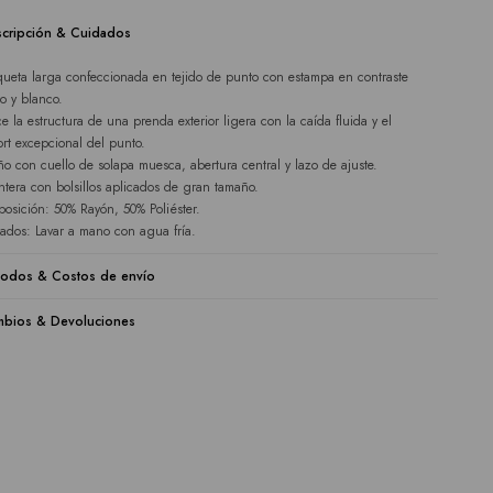
cripción & Cuidados
ueta larga confeccionada en tejido de punto con estampa en contraste
o y blanco.
ce la estructura de una prenda exterior ligera con la caída fluida y el
ort excepcional del punto.
ño con cuello de solapa muesca, abertura central y lazo de ajuste.
ntera con bolsillos aplicados de gran tamaño.
osición: 50% Rayón, 50% Poliéster.
ados: Lavar a mano con agua fría.
odos & Costos de envío
bios & Devoluciones