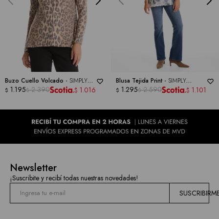
las
marcas
Buzo Cuello Volcado -
SIMPLY
Blusa Tejida Print -
SIMPLY
IRRESISTIBLE
1.195
2.390
IRRESISTIBLE
1.295
2.590
1.016
1.101
$
$
$
$
$
$
Newsletter
¡Suscribite y recibí todas nuestras novedades!
SUSCRIBIRM