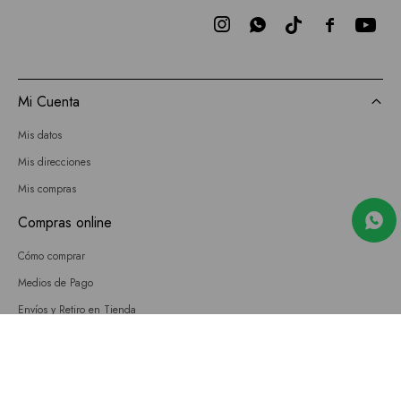



Mi Cuenta
Mis datos
Mis direcciones
Mis compras
Compras online
Cómo comprar
Medios de Pago
Envíos y Retiro en Tienda
Cambios
Términos y Condiciones
GIFT CARD