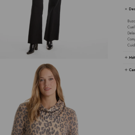
Des
Buzo
Cuel
Dela
Comp
Cuid
Mét
Cam