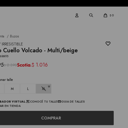
0
$
nta
Buzos
 IRRESISTIBLE
 Cuello Volcado - Multi/beige
636015
95
1.016
$
2.390
$
onar talle
M
L
XL
BADOR VIRTUAL
CONOCÉ TU TALLE
GUIA DE TALLES
AR EN TIENDA
COMPRAR