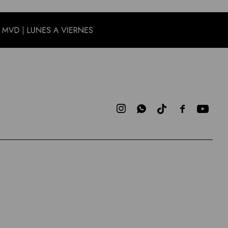


