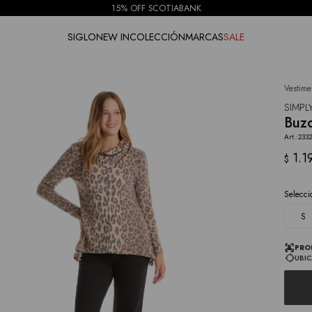
15% OFF SCOTIABANK
SIGLO
NEW IN
COLECCIÓN
MARCAS
SALE
Vestime
NOTIFICARME
SIMPLY
Buzo
2332
1.1
$
Selecci
S
PRO
UBIC