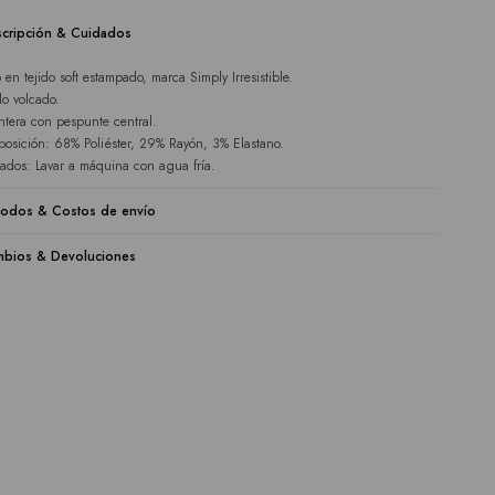
cripción & Cuidados
 en tejido soft estampado, marca Simply Irresistible.
lo volcado.
ntera con pespunte central.
osición: 68% Poliéster, 29% Rayón, 3% Elastano.
ados: Lavar a máquina con agua fría.
odos & Costos de envío
bios & Devoluciones