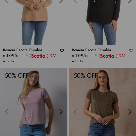
Remera Escote Espalda -
Remera Escote Espalda -
REPUBLIC
1.095
2.190
REPUBLIC
1.095
2.190
931
931
$
$
$
$
$
$
+ 1 color
+ 1 color
50
50