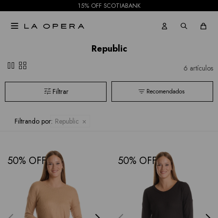
15% OFF SCOTIABANK

Republic
pause
grid_view
6 artículos
Recomendados
Filtrando por:
Republic
50
50