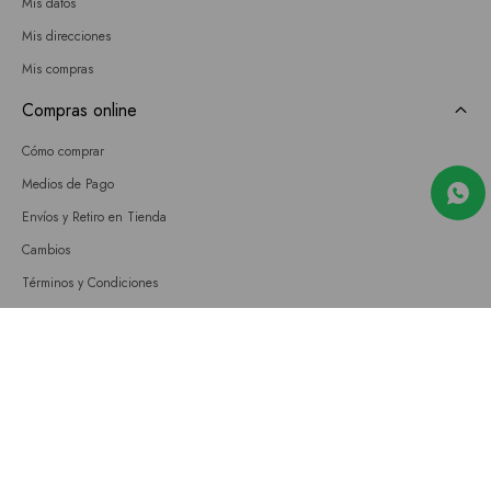
Mis datos
Mis direcciones
Mis compras
Compras online
Cómo comprar
Medios de Pago
Envíos y Retiro en Tienda
Cambios
Términos y Condiciones
GIFT CARD
Empresa
Sobre nosotros
Nuestras tiendas
Únete a nuestro equipo