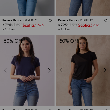
Remera Basica -
REPUBLIC
Remera Basica -
REPUBLIC
795
1.590
795
1.590
676
676
$
$
$
$
$
$
+ 3 colores
+ 3 colores
50
50