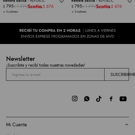
Remera Basica -
REPUBLIC
Remera Basica -
REPUBLIC
795
1.590
795
1.590
676
676
$
$
$
$
$
$
+ 3 colores
+ 3 colores
Newsletter
¡Suscribite y recibí todas nuestras novedades!
SUSCRIBIRM



Mi Cuenta