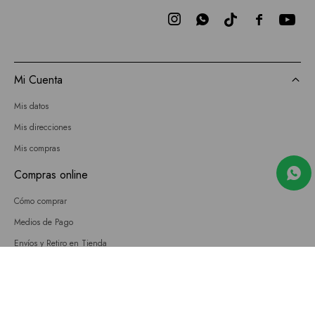



Mi Cuenta
Mis datos
Mis direcciones
Mis compras
Compras online
Cómo comprar
Medios de Pago
Envíos y Retiro en Tienda
Cambios
Términos y Condiciones
GIFT CARD