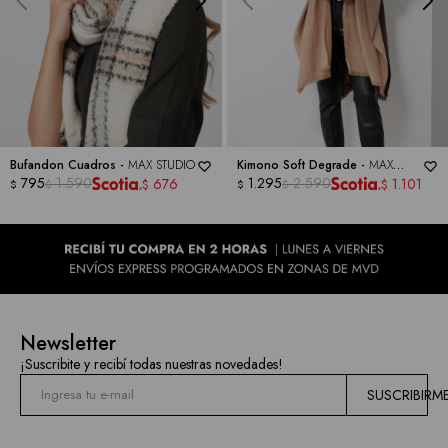
las
marcas
Bufandon Cuadros -
MAX STUDIO
Kimono Soft Degrade -
MAX
795
1.590
STUDIO
1.295
2.590
676
1.101
$
$
$
$
$
$
Newsletter
¡Suscribite y recibí todas nuestras novedades!
SUSCRIBIRM