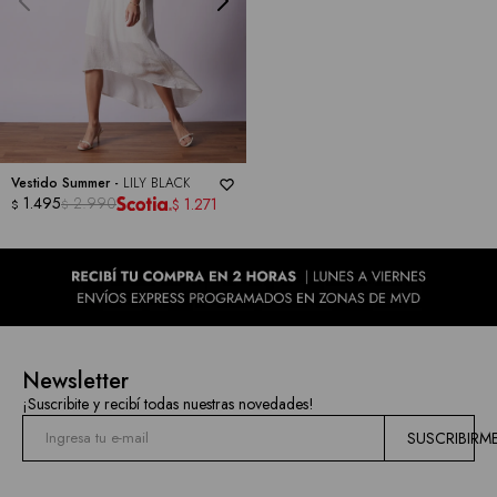
las
marcas
Vestido Summer -
LILY BLACK
1.495
2.990
1.271
$
$
$
Newsletter
¡Suscribite y recibí todas nuestras novedades!
SUSCRIBIRM