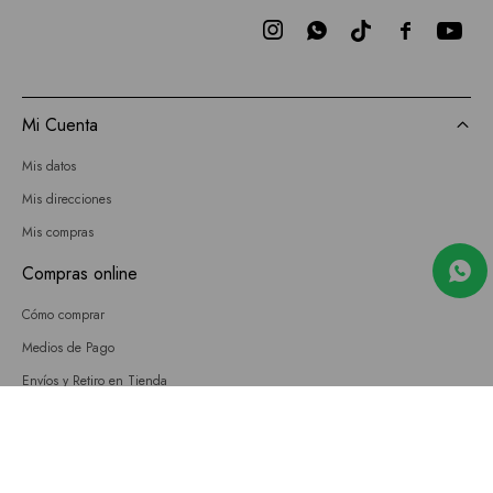



Mi Cuenta
Mis datos
Mis direcciones
Mis compras
Compras online
Cómo comprar
Medios de Pago
Envíos y Retiro en Tienda
Cambios
Términos y Condiciones
GIFT CARD