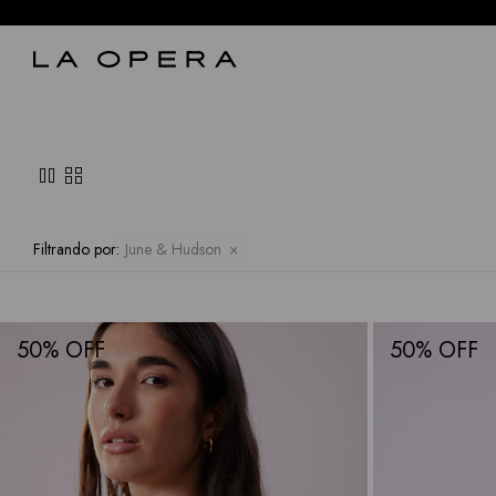
pause
grid_view
Filtrando por:
June & Hudson
50
50