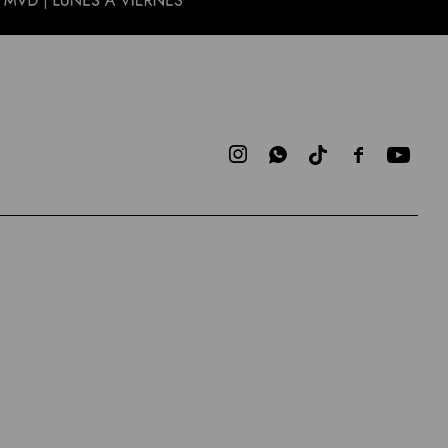


