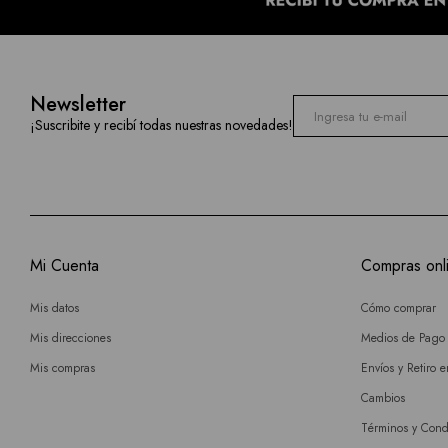
Newsletter
¡Suscribite y recibí todas nuestras novedades!
Mi Cuenta
Compras onl
Mis datos
Cómo comprar
Mis direcciones
Medios de Pago
Mis compras
Envíos y Retiro 
Cambios
Términos y Cond