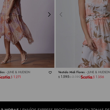
ados -
JUNE & HUDSON
Vestido Midi Flores -
JUNE & HUDSO
1.595
3.190
1.271
1.356
$
$
$
$