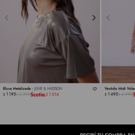
Blusa Metalizada -
JUNE & HUDSON
Vestido Midi Vol
1.195
2.390
1.495
2.990
1.016
$
$
$
$
$