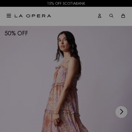
15% OFF SCOTIABANK

NOTIFICARME
50