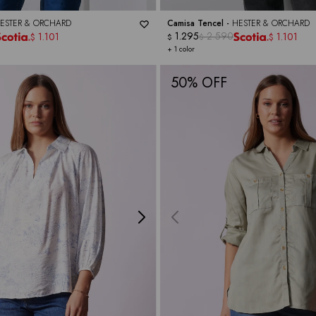
ESTER & ORCHARD
Camisa Tencel -
HESTER & ORCHARD
1.295
2.590
1.101
1.101
$
$
$
$
+ 1 color
50