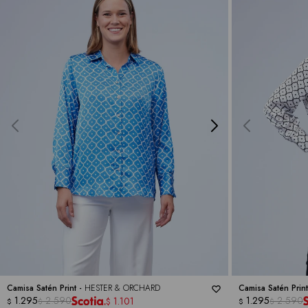
Camisa Satén Print -
HESTER & ORCHARD
Camisa Satén Prin
1.295
2.590
1.295
2.590
1.101
$
$
$
$
$