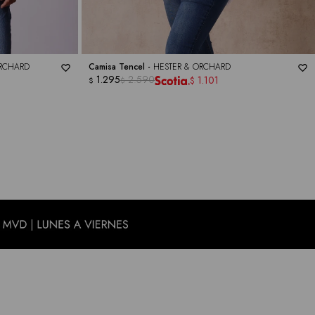
ORCHARD
Camisa Tencel -
HESTER & ORCHARD
1.295
2.590
1.101
$
$
$