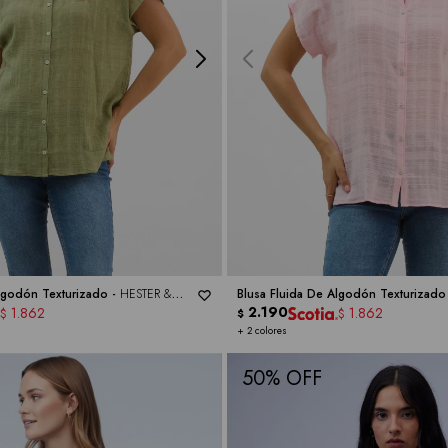
Algodón Texturizado -
HESTER &
Blusa Fluida De Algodón Texturizado
ORCHARD
2.190
1.862
1.862
$
$
$
+ 2 colores
50