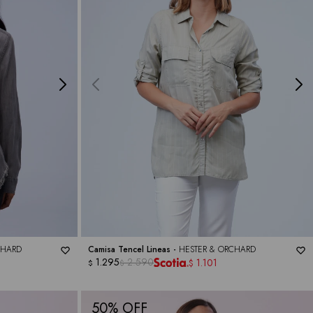
CHARD
Camisa Tencel Lineas -
HESTER & ORCHARD
1.295
2.590
1.101
$
$
$
50