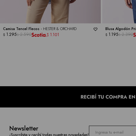
Camisa Tencel Flecos -
HESTER & ORCHARD
Blusa Algodón Pri
1.295
2.590
1.195
2.390
1.101
$
$
$
$
$
Newsletter
¡Suscribite y recibí todas nuestras novedades!