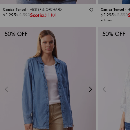
Camisa Tencel -
HESTER & ORCHARD
Camisa Tencel -
H
1.295
2.590
1.295
2.590
1.101
$
$
$
$
$
+ 1 color
50
50