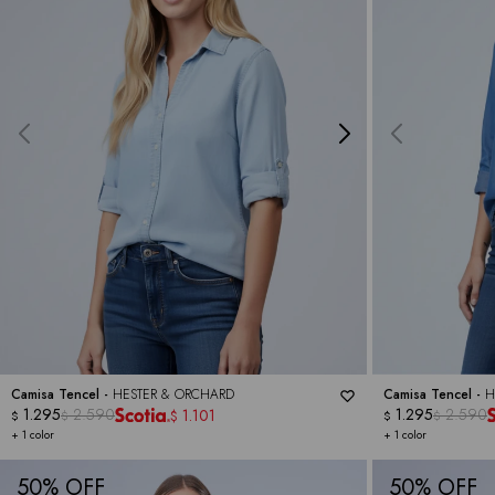
Camisa Tencel -
HESTER & ORCHARD
Camisa Tencel -
H
1.295
2.590
1.295
2.590
1.101
$
$
$
$
$
+ 1 color
+ 1 color
50
50