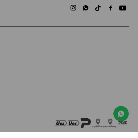


