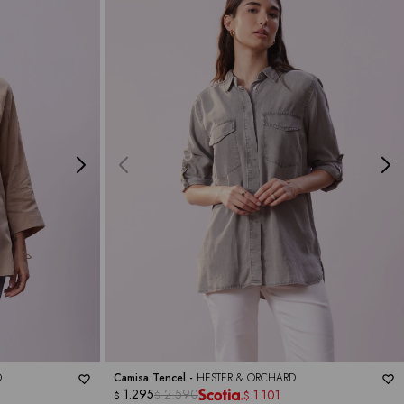
D
Camisa Tencel -
HESTER & ORCHARD
1.295
2.590
1.101
$
$
$