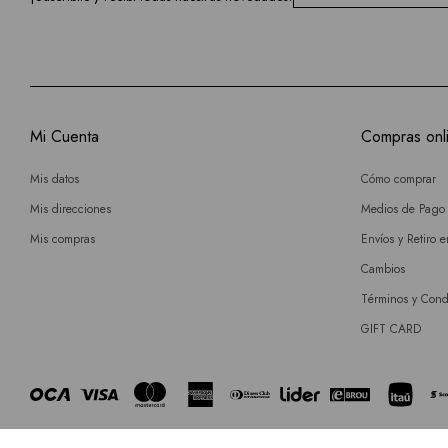
Mi Cuenta
Compras onl
Mis datos
Cómo comprar
Mis direcciones
Medios de Pago
Mis compras
Envíos y Retiro 
Cambios
Términos y Cond
GIFT CARD