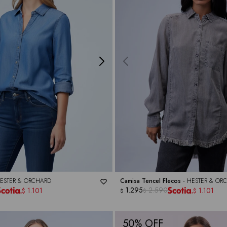
ESTER & ORCHARD
Camisa Tencel Flecos -
HESTER & OR
1.295
2.590
1.101
1.101
$
$
$
$
50