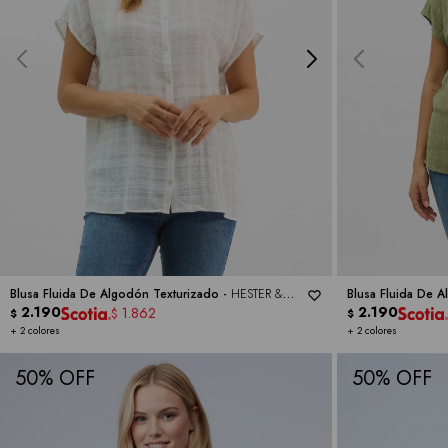
Blusa Fluida De Algodón Texturizado -
HESTER &
Blusa Fluida De 
ORCHARD
2.190
ORCHARD
2.190
1.862
$
$
$
+ 2 colores
+ 2 colores
50
50