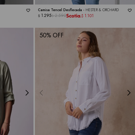
Camisa Tencel Desflecada -
HESTER & ORCHARD
1.295
2.590
1.101
$
$
$
50