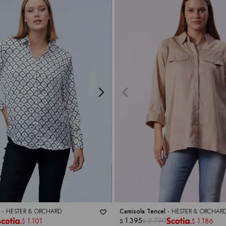
t -
HESTER & ORCHARD
Camisola Tencel -
HESTER & ORCHAR
1.395
2.790
1.101
1.186
$
$
$
$