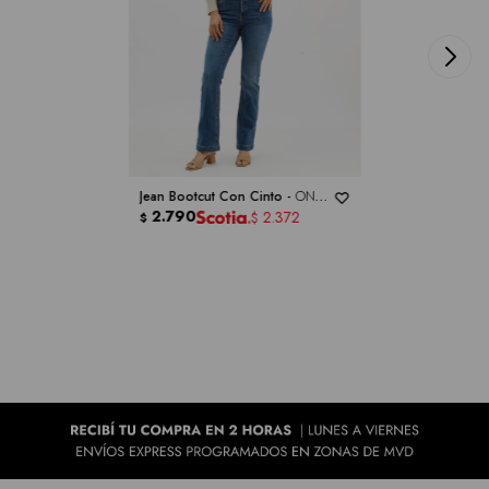
Jean Bootcut Con Cinto -
ONE
5 ONE
2.790
2.372
$
$