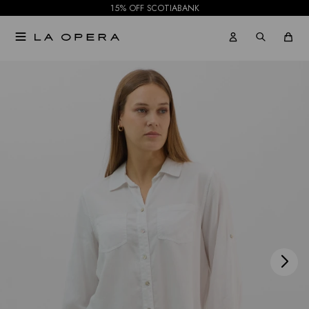
15% OFF SCOTIABANK

NOTIFICARME