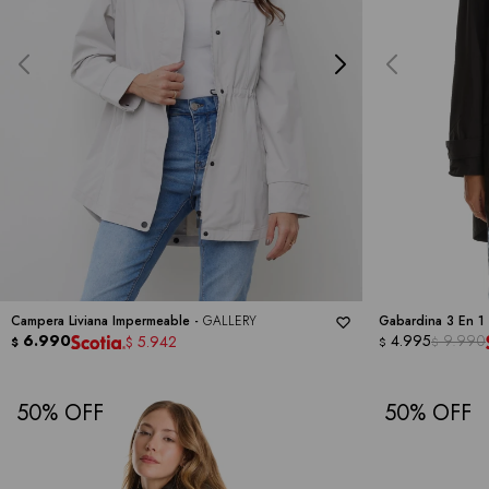
Campera Liviana Impermeable -
GALLERY
Gabardina 3 En 1
6.990
4.995
9.990
5.942
$
$
$
$
50
50