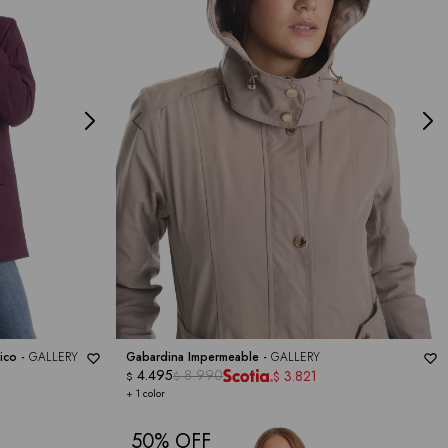
ico -
GALLERY
Gabardina Impermeable -
GALLERY
4.495
8.990
3.821
$
$
$
+ 1 color
50