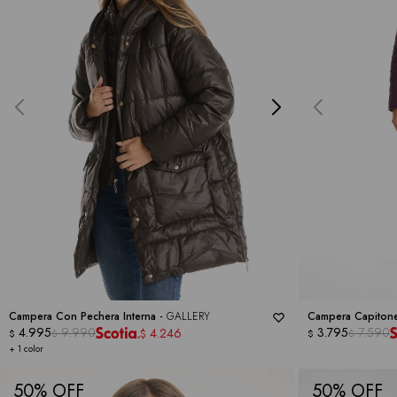
Campera Con Pechera Interna -
GALLERY
Campera Capiton
4.995
9.990
GALLERY
3.795
7.590
4.246
$
$
$
$
$
+ 1 color
50
50