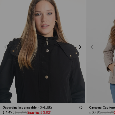
Gabardina Impermeable -
GALLERY
Campera Capitone
4.495
8.990
3.495
6.990
3.821
$
$
$
$
$