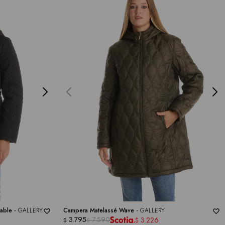
able -
GALLERY
Campera Matelassé Wave -
GALLERY
3.795
7.590
3.226
$
$
$