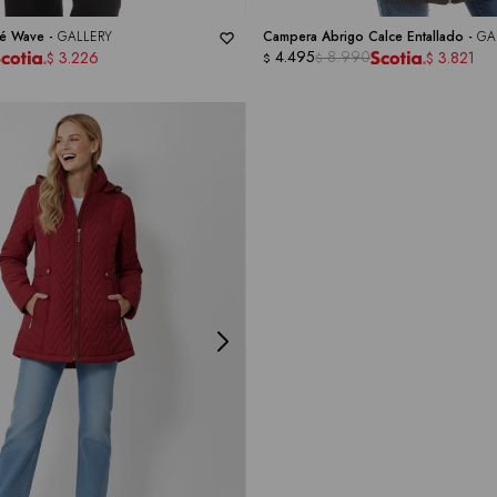
sé Wave -
GALLERY
Campera Abrigo Calce Entallado -
GA
4.495
8.990
3.226
3.821
$
$
$
$