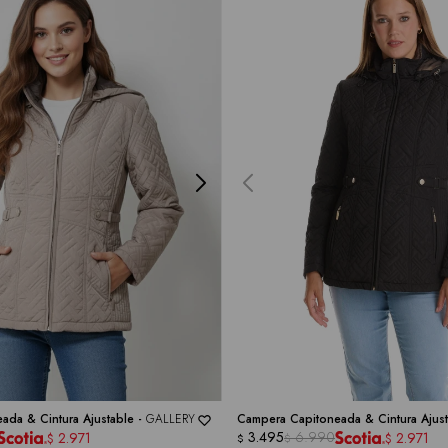
ada & Cintura Ajustable -
GALLERY
Campera Capitoneada & Cintura Ajust
3.495
6.990
2.971
2.971
$
$
$
$