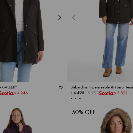
 -
GALLERY
Gabardina Impermeable & Forro Term
4.495
8.990
4.246
3.821
$
$
$
$
+ 1 color
50