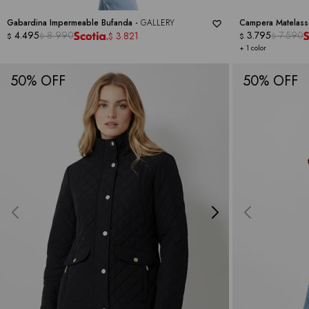
Gabardina Impermeable Bufanda -
GALLERY
Campera Matelas
4.495
8.990
3.795
7.590
3.821
$
$
$
$
$
+ 1 color
50
50