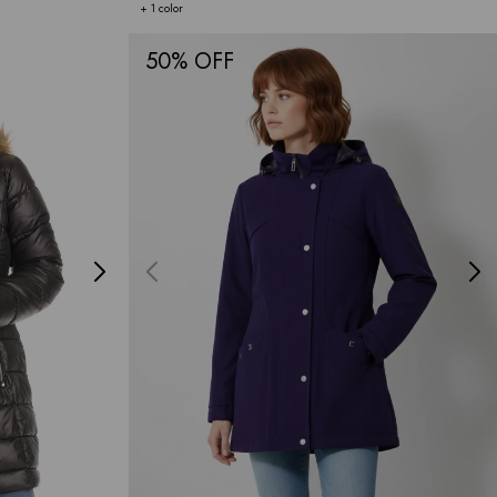
+ 1 color
50