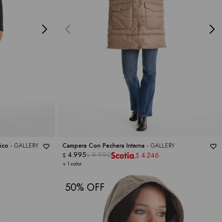
ico -
GALLERY
Campera Con Pechera Interna -
GALLERY
4.995
9.990
4.246
$
$
$
+ 1 color
50