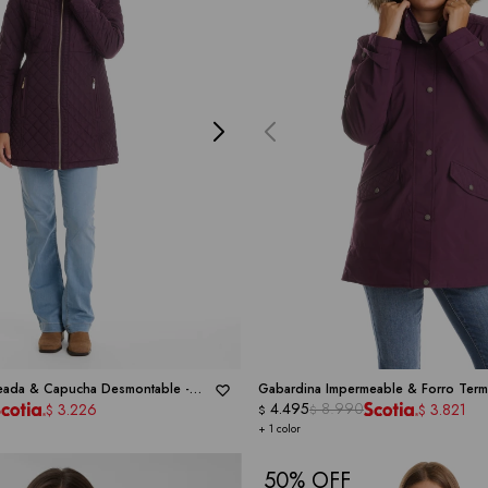
eada & Capucha Desmontable -
Gabardina Impermeable & Forro Term
4.495
8.990
3.226
3.821
$
$
$
$
+ 1 color
50