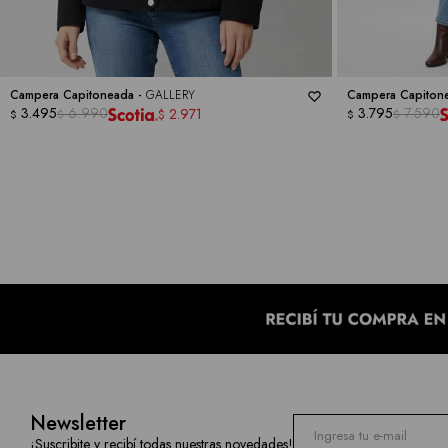
Campera Capitoneada -
GALLERY
Campera Capiton
3.495
6.990
3.795
7.590
2.971
$
$
$
$
$
Newsletter
¡Suscribite y recibí todas nuestras novedades!