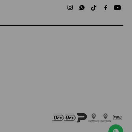


