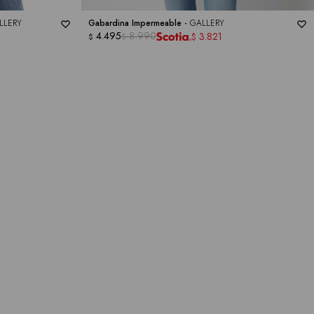
LLERY
Gabardina Impermeable -
GALLERY
4.495
8.990
3.821
$
$
$