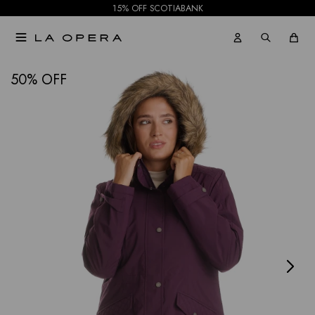
15% OFF SCOTIABANK

NOTIFICARME
50