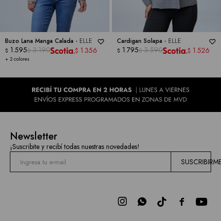
Buzo Lana Manga Calada -
ELLE
Cardigan Solapa -
ELLE
1.595
3.190
1.795
3.590
1.356
1.526
$
$
$
$
$
$
+ 2 colores
Newsletter
¡Suscribite y recibí todas nuestras novedades!
SUSCRIBIRM


