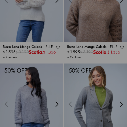
Buzo Lana Manga Calada -
ELLE
Buzo Lana Manga Calada -
ELLE
1.595
3.190
1.595
3.190
1.356
1.356
$
$
$
$
$
$
+ 2 colores
+ 2 colores
50
50