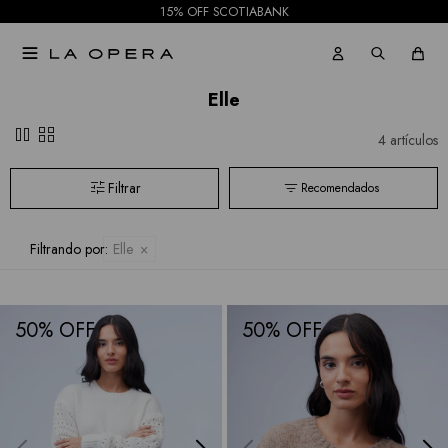
Bebe
15% OFF SCOTIABANK
Todas

las
Elle
marcas
pause
grid_view
4 artículos
Recomendados
Filtrando por:
Elle
50
50