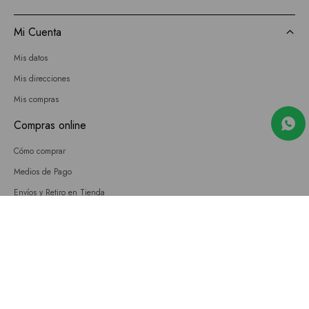
Mi Cuenta
Mis datos
Mis direcciones
Mis compras
Compras online
Cómo comprar
Medios de Pago
Envíos y Retiro en Tienda
Cambios
Términos y Condiciones
GIFT CARD
Empresa
Sobre nosotros