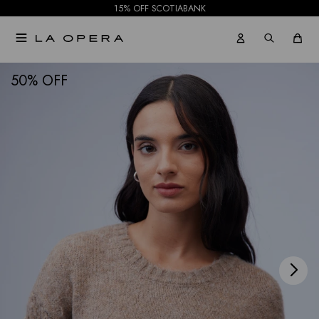
15% OFF SCOTIABANK

NOTIFICARME
50