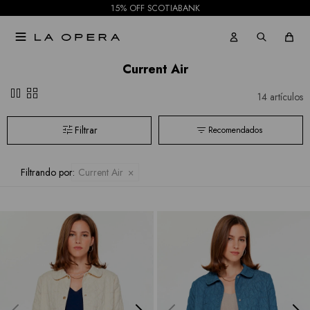
15% OFF SCOTIABANK

Current Air
pause
grid_view
14 artículos
Recomendados
Filtrando por:
Current Air