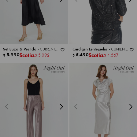
Set Buzo & Vestido -
CURRENT
Cardigan Lentejuelas -
CURRENT
AIR
5.990
AIR
5.490
5.092
4.667
$
$
$
$