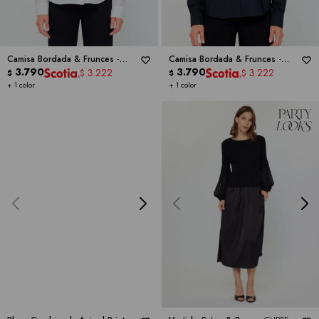
Camisa Bordada & Frunces -
Camisa Bordada & Frunces -
CURRENT AIR
3.790
CURRENT AIR
3.790
3.222
3.222
$
$
$
$
+ 1 color
+ 1 color