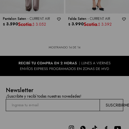
Pantalon Saten -
CURRENT AIR
Falda Saten -
CURRENT AIR
3.590
3.990
3.052
3.392
$
$
$
$
MOSTRANDO
14
DE
14
Newsletter
¡Suscribite y recibí todas nuestras novedades!
SUSCRIBIRM


