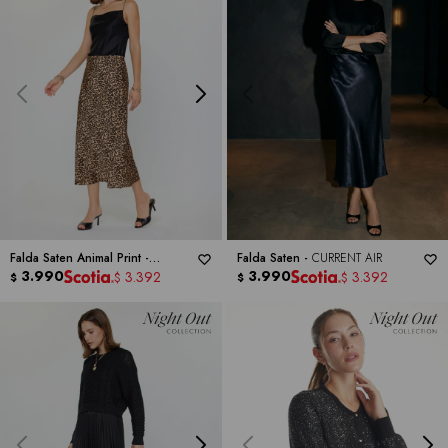
Falda Saten Animal Print -
Falda Saten -
CURRENT AIR
CURRENT AIR
3.990
3.990
3.392
3.392
$
$
$
$