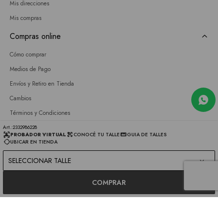
Mis direcciones
Mis compras
Compras online
Cómo comprar
Medios de Pago
Envíos y Retiro en Tienda
Cambios
Términos y Condiciones
GIFT CARD
2332986228
PROBADOR VIRTUAL
CONOCÉ TU TALLE
GUIA DE TALLES
UBICAR EN TIENDA
Empresa
SELECCIONAR TALLE
Sobre nosotros
Nuestras tiendas
COMPRAR
Únete a nuestro equipo
Contacto