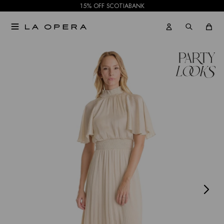
15% OFF SCOTIABANK

NOTIFICARME