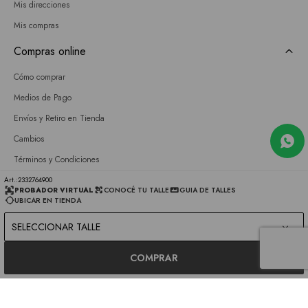
Mis direcciones
Mis compras
Compras online
Cómo comprar
Medios de Pago
Envíos y Retiro en Tienda
Cambios
Términos y Condiciones
GIFT CARD
2332764900
PROBADOR VIRTUAL
CONOCÉ TU TALLE
GUIA DE TALLES
UBICAR EN TIENDA
Empresa
SELECCIONAR TALLE
Sobre nosotros
Nuestras tiendas
COMPRAR
Únete a nuestro equipo
Contacto