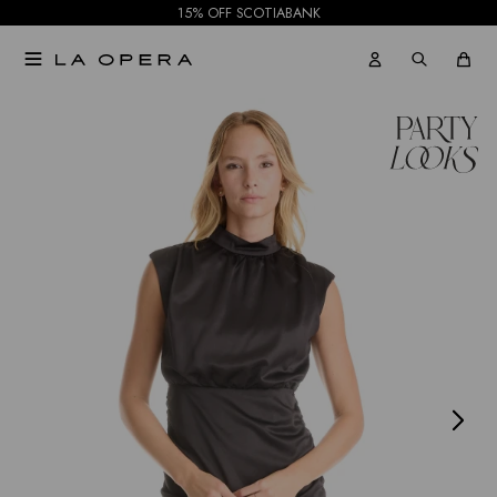
15% OFF SCOTIABANK

NOTIFICARME