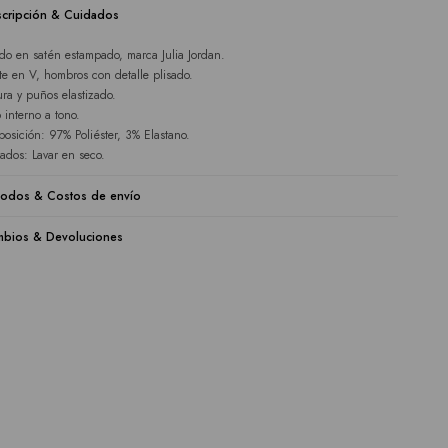
cripción & Cuidados
ido en satén estampado, marca Julia Jordan.
te en V, hombros con detalle plisado.
ura y puños elastizado.
o interno a tono.
osición: 97% Poliéster, 3% Elastano.
ados: Lavar en seco.
odos & Costos de envío
bios & Devoluciones