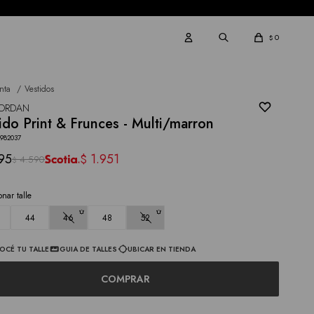
0
$
nta
Vestidos
 JORDAN
ido Print & Frunces - Multi/marron
2982037
95
1.951
$
4.590
$
onar talle
44
46
48
52
OCÉ TU TALLE
GUIA DE TALLES
UBICAR EN TIENDA
COMPRAR