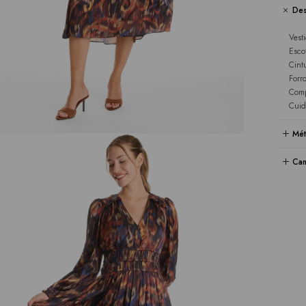
Des
Vest
Esco
Cint
Forr
Comp
Cuid
Mét
Cam