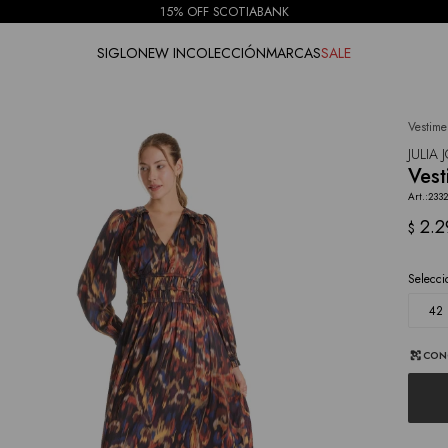
15% OFF SCOTIABANK
SIGLO
NEW IN
COLECCIÓN
MARCAS
SALE
Vestime
NOTIFICARME
JULIA
Vest
233
2.2
$
Selecci
42
CON