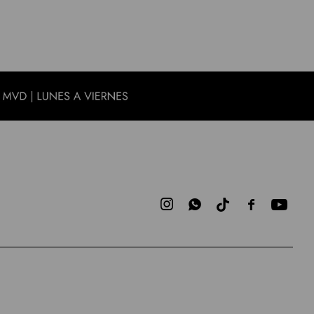


