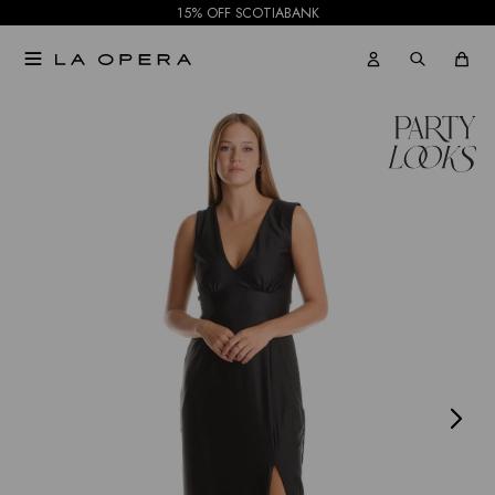
15% OFF SCOTIABANK

NOTIFICARME