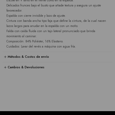
Escote en V tanto en el frente como en la espalda.
Delicados frunces bajo el busto que añade textura y asegura un ajuste
favorecedor.
Espalda con cierre invisible y lazo de ajuste.
Cintura con banda ancha tipo faja que define la cintura, de la cual nacen
lazos largos para anudar en la espalda con un moño.
Falda con caída fluida con un tajo lateral pronunciado que brinda
movimiento al caminar.
Composición: 84% Poliéster, 16% Elastano.
Cuidados: Lavar del revés a máquina con agua fría.
Métodos & Costos de envío
Cambios & Devoluciones