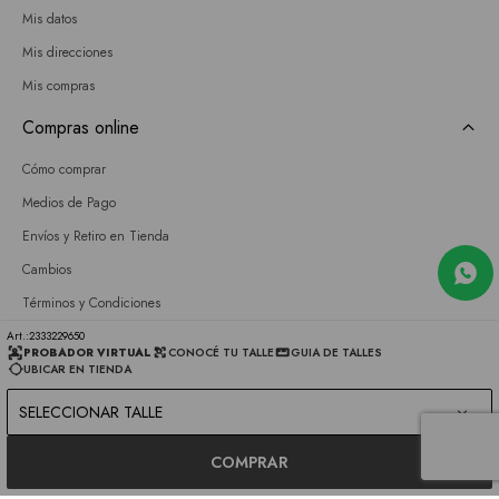
Mis datos
Mis direcciones
Mis compras
Compras online
Cómo comprar
Medios de Pago
Envíos y Retiro en Tienda
Cambios
Términos y Condiciones
GIFT CARD
2333229650
PROBADOR VIRTUAL
CONOCÉ TU TALLE
GUIA DE TALLES
UBICAR EN TIENDA
Empresa
SELECCIONAR TALLE
Sobre nosotros
Nuestras tiendas
COMPRAR
Únete a nuestro equipo