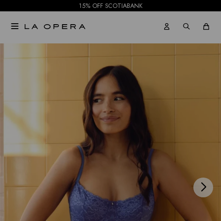
15% OFF SCOTIABANK

NOTIFICARME