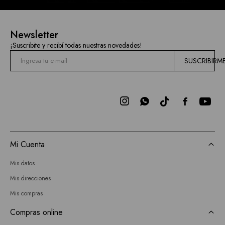
Newsletter
¡Suscribite y recibí todas nuestras novedades!
SUSCRIBIRM



Mi Cuenta
Mis datos
Mis direcciones
Mis compras
Compras online