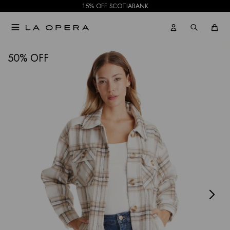
15% OFF SCOTIABANK

NOTIFICARME
50