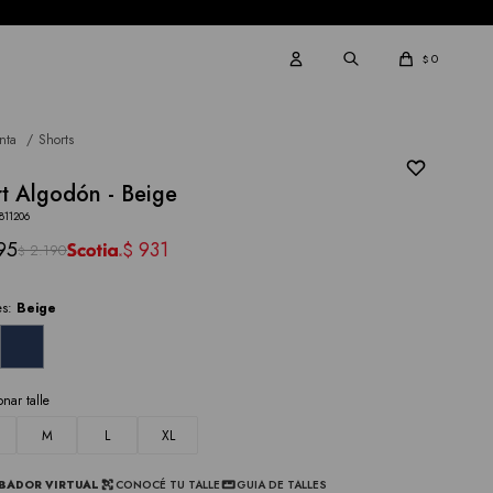
0
$
nta
Shorts
t Algodón - Beige
811206
95
931
$
2.190
$
es:
Beige
onar talle
M
L
XL
BADOR VIRTUAL
CONOCÉ TU TALLE
GUIA DE TALLES