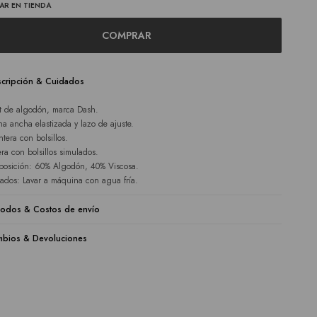
AR EN TIENDA
COMPRAR
cripción & Cuidados
t de algodón, marca Dash.
ina ancha elastizada y lazo de ajuste.
ntera con bolsillos.
era con bolsillos simulados.
osición: 60% Algodón, 40% Viscosa.
ados: Lavar a máquina con agua fría.
odos & Costos de envío
bios & Devoluciones