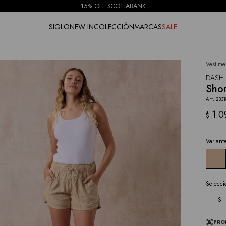
15% OFF SCOTIABANK
SIGLO
NEW IN
COLECCIÓN
MARCAS
SALE
Vestime
NOTIFICARME
DASH
Shor
2331
1.0
$
Variant
Selecci
S
PRO