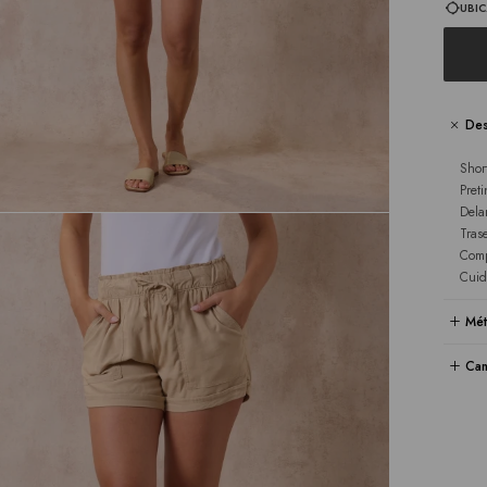
UBIC
Des
Shor
Pret
Dela
Tras
Comp
Cuid
Mét
Cam