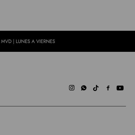


